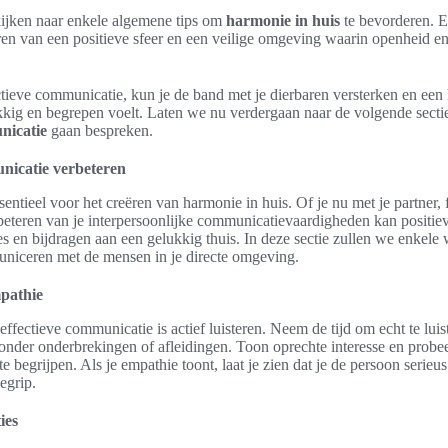
kijken naar enkele algemene tips om
harmonie in huis
te bevorderen. 
ëren van een positieve sfeer en een veilige omgeving waarin openheid 
ctieve communicatie, kun je de band met je dierbaren versterken en een
kkig en begrepen voelt. Laten we nu verdergaan naar de volgende sect
nicatie
gaan bespreken.
nicatie verbeteren
ntieel voor het creëren van harmonie in huis. Of je nu met je partner, 
rbeteren van je interpersoonlijke communicatievaardigheden kan positie
es en bijdragen aan een gelukkig thuis. In deze sectie zullen we enkele
municeren met de mensen in je directe omgeving.
mpathie
effectieve communicatie is actief luisteren. Neem de tijd om echt te lui
zonder onderbrekingen of afleidingen. Toon oprechte interesse en probe
e begrijpen. Als je empathie toont, laat je zien dat je de persoon serieu
egrip.
ies