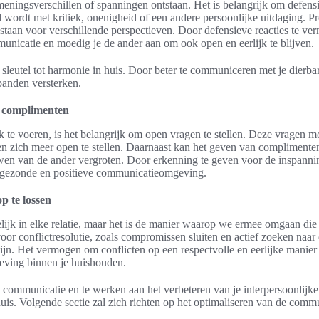
eningsverschillen of spanningen ontstaan. Het is belangrijk om defensi
wordt met kritiek, onenigheid of een andere persoonlijke uitdaging. Pr
 staan voor verschillende perspectieven. Door defensieve reacties te ver
municatie en moedig je de ander aan om ook open en eerlijk te blijven.
sleutel tot harmonie in huis. Door beter te communiceren met je dierbar
banden versterken.
f complimenten
te voeren, is het belangrijk om open vragen te stellen. Deze vragen 
en zich meer open te stellen. Daarnaast kan het geven van complimenten
uwen van de ander vergroten. Door erkenning te geven voor de inspannin
 gezonde en positieve communicatieomgeving.
op te lossen
lijk in elke relatie, maar het is de manier waarop we ermee omgaan die
oor conflictresolutie, zoals compromissen sluiten en actief zoeken naar
zijn. Het vermogen om conflicten op een respectvolle en eerlijke manier 
ving binnen je huishouden.
e communicatie en te werken aan het verbeteren van je interpersoonlijk
is. Volgende sectie zal zich richten op het optimaliseren van de commu