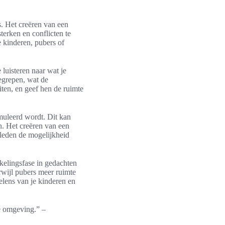
s. Het creëren van een
erken en conflicten te
e kinderen, pubers of
 luisteren naar wat je
begrepen, wat de
ten, en geef hen de ruimte
imuleerd wordt. Dit kan
n. Het creëren van een
leden de mogelijkheid
kelingsfase in gedachten
rwijl pubers meer ruimte
elens van je kinderen en
e omgeving.” –