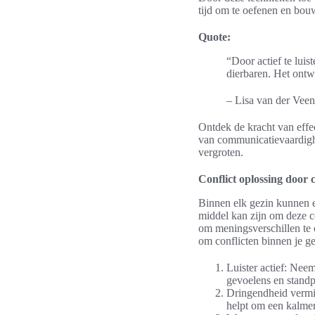
tijd om te oefenen en bou
Quote:
“Door actief te lui
dierbaren. Het ontw
– Lisa van der Vee
Ontdek de kracht van effe
van communicatievaardighe
vergroten.
Conflict oplossing door
Binnen elk gezin kunnen er
middel kan zijn om deze co
om meningsverschillen te o
om conflicten binnen je g
Luister actief: Nee
gevoelens en standp
Dringendheid vermij
helpt om een kalmer