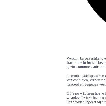
Welkom bij ons artikel ov
harmonie in huis
te bevor
gezinscommunicatie
kunt
Communicatie speelt een c
van conflicten, verbetert 
gehoord en begrepen voelt
Of je nu wilt leren hoe je
waardevolle inzichten en 
kan worden ingezet bij het