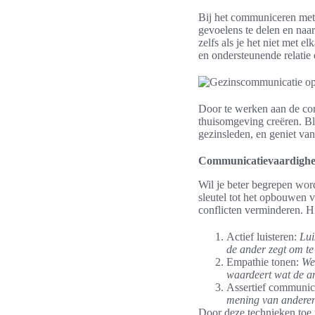
Bij het communiceren met j
gevoelens te delen en naar
zelfs als je het niet met 
en ondersteunende relati
Door te werken aan de com
thuisomgeving creëren. Bl
gezinsleden, en geniet va
Communicatievaardighe
Wil je beter begrepen wo
sleutel tot het opbouwen 
conflicten verminderen. H
Actief luisteren:
Lui
de ander zegt om te 
Empathie tonen:
We
waardeert wat de an
Assertief communic
mening van anderen
Door deze technieken toe 