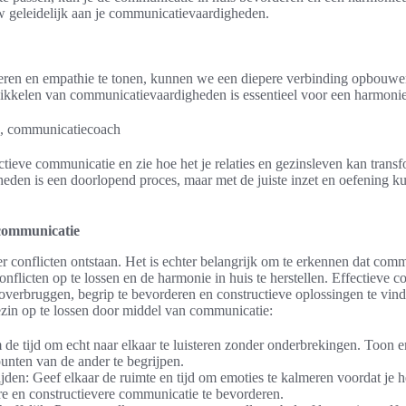
w geleidelijk aan je communicatievaardigheden.
steren en empathie te tonen, kunnen we een diepere verbinding opbouw
ikkelen van communicatievaardigheden is essentieel voor een harmonie
n, communicatiecoach
ctieve communicatie en zie hoe het je relaties en gezinsleven kan tran
den is een doorlopend proces, maar met de juiste inzet en oefening ku
 communicatie
 conflicten ontstaan. Het is echter belangrijk om te erkennen dat comm
nflicten op te lossen en de harmonie in huis te herstellen. Effectieve
verbruggen, begrip te bevorderen en constructieve oplossingen te vinde
ezin op te lossen door middel van communicatie:
m de tijd om echt naar elkaar te luisteren zonder onderbrekingen. Toon 
unten van de ander te begrijpen.
den: Geef elkaar de ruimte en tijd om emoties te kalmeren voordat je he
e en constructievere communicatie te bevorderen.