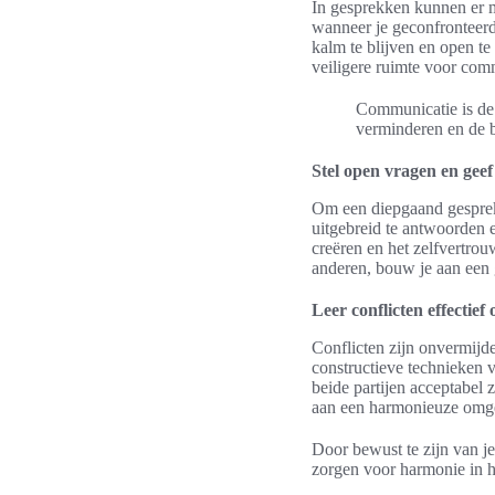
In gesprekken kunnen er m
wanneer je geconfronteerd 
kalm te blijven en open te
veiligere ruimte voor com
Communicatie is de 
verminderen en de 
Stel open vragen en gee
Om een diepgaand gesprek 
uitgebreid te antwoorden 
creëren en het zelfvertro
anderen, bouw je aan een
Leer conflicten effectief 
Conflicten zijn onvermijde
constructieve technieken v
beide partijen acceptabel 
aan een harmonieuze omge
Door bewust te zijn van j
zorgen voor harmonie in hu