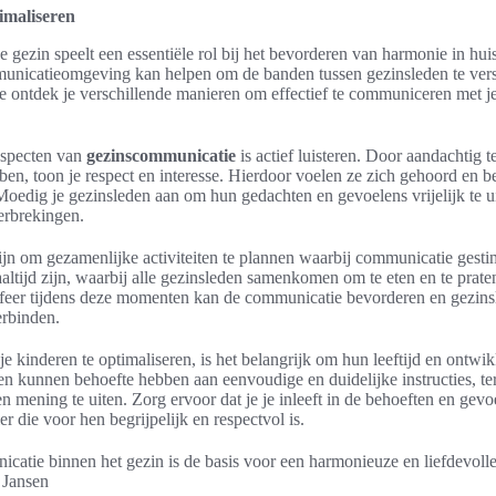
imaliseren
gezin speelt een essentiële rol bij het bevorderen van harmonie in hui
unicatieomgeving kan helpen om de banden tussen gezinsleden te verst
ie ontdek je verschillende manieren om effectief te communiceren met j
aspecten van
gezinscommunicatie
is actief luisteren. Door aandachtig te
ben, toon je respect en interesse. Hierdoor voelen ze zich gehoord en 
oedig je gezinsleden aan om hun gedachten en gevoelens vrijelijk te ui
erbrekingen.
zijn om gezamenlijke activiteiten te plannen waarbij communicatie gest
ltijd zijn, waarbij alle gezinsleden samenkomen om te eten en te prate
sfeer tijdens deze momenten kan de communicatie bevorderen en gezins
erbinden.
 kinderen te optimaliseren, is het belangrijk om hun leeftijd en ontwik
en kunnen behoefte hebben aan eenvoudige en duidelijke instructies, te
mening te uiten. Zorg ervoor dat je je inleeft in de behoeften en gevo
 die voor hen begrijpelijk en respectvol is.
atie binnen het gezin is de basis voor een harmonieuze en liefdevoll
 Jansen