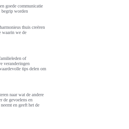
Een goede communicatie
en begrip worden
 harmonieus thuis creëren
ie waarin we de
familieleden of
ve veranderingen
 waardevolle tips delen om
steren naar wat de andere
er de gevoelens en
s neemt en geeft het de