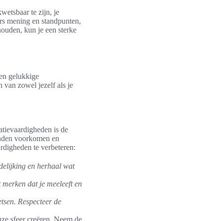
wetsbaar te zijn, je
aars mening en standpunten,
houden, kun je een sterke
en gelukkige
 van zowel jezelf als je
tievaardigheden is de
tanden voorkomen en
rdigheden te verbeteren:
delijking en herhaal wat
 merken dat je meeleeft en
etsen. Respecteer de
uze sfeer creëren. Neem de