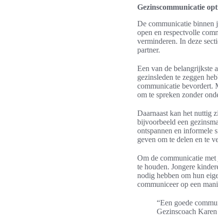
Gezinscommunicatie opt
De communicatie binnen je 
open en respectvolle comm
verminderen. In deze sect
partner.
Een van de belangrijkste 
gezinsleden te zeggen heb
communicatie bevordert. M
om te spreken zonder ond
Daarnaast kan het nuttig 
bijvoorbeeld een gezinsmaa
ontspannen en informele 
geven om te delen en te v
Om de communicatie met je
te houden. Jongere kinder
nodig hebben om hun eigen 
communiceer op een manier
“Een goede communic
Gezinscoach Karen