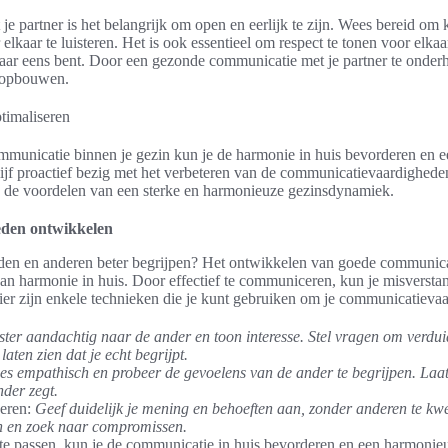
e partner is het belangrijk om open en eerlijk te zijn. Wees bereid om k
 elkaar te luisteren. Het is ook essentieel om respect te tonen voor elk
elkaar eens bent. Door een gezonde communicatie met je partner te onder
e opbouwen.
municatie binnen je gezin kun je de harmonie in huis bevorderen en e
ijf proactief bezig met het verbeteren van de communicatievaardigheden
n de voordelen van een sterke en harmonieuze gezinsdynamiek.
den ontwikkelen
rden en anderen beter begrijpen? Het ontwikkelen van goede communica
van harmonie in huis. Door effectief te communiceren, kun je misvers
ier zijn enkele technieken die je kunt gebruiken om je communicatievaa
ster aandachtig naar de ander en toon interesse. Stel vragen om verdui
laten zien dat je echt begrijpt.
es empathisch en probeer de gevoelens van de ander te begrijpen. Laat
der zegt.
eren:
Geef duidelijk je mening en behoeften aan, zonder anderen te kw
 en zoek naar compromissen.
te passen, kun je de communicatie in huis bevorderen en een harmonie