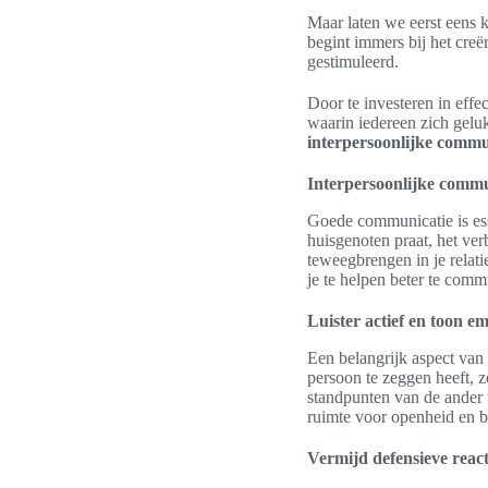
Maar laten we eerst eens 
begint immers bij het cre
gestimuleerd.
Door te investeren in effe
waarin iedereen zich gelu
interpersoonlijke commu
Interpersoonlijke commu
Goede communicatie is esse
huisgenoten praat, het ve
teweegbrengen in je relati
je te helpen beter te com
Luister actief en toon e
Een belangrijk aspect van 
persoon te zeggen heeft, 
standpunten van de ander t
ruimte voor openheid en b
Vermijd defensieve react