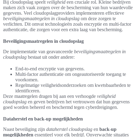
Bij cloudopslag speelt
veiligheid
een cruciale rol. Kleine bedrijven
maken zich vaak zorgen over de bescherming van hun waardevolle
gegevens. Veel cloudopslagproviders implementeren effectieve
beveiligingsmaatregelen in cloudopslag
om deze zorgen te
verlichten. Dit omvat technologieën zoals encryptie en multi-factor
authenticatie, die zorgen voor een extra laag van bescherming.
Beveiligingsmaatregelen in cloudopslag
De implementatie van geavanceerde
beveiligingsmaatregelen in
cloudopslag
bestaat uit onder andere:
End-to-end encryptie van gegevens.
Multi-factor authenticatie om ongeautoriseerde toegang te
voorkomen.
Regelmatige veiligheidsonderzoeken om kwetsbaarheden te
identificeren.
Deze maatregelen dragen bij aan een verhoogde
veiligheid
cloudopslag
en geven bedrijven het vertrouwen dat hun gegevens
goed worden beheerd en beschermd tegen cyberdreigingen.
Dataherstel en back-up mogelijkheden
Naast beveiliging zijn
dataherstel cloudopslag
en
back-up
mogelijkheden
essentieel voor elk bedrijf. Onverwachte situaties