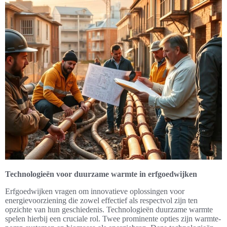
Technologieën voor duurzame warmte in erfgoedwijken
Erfgoedwijken vragen om innovatieve oplossingen voor
energievoorziening die zowel effectief als respectvol zijn ten
opzichte van hun geschiedenis. Technologieën duurzame warmte
spelen hierbij een cruciale rol. Twee prominente opties zijn warmte-