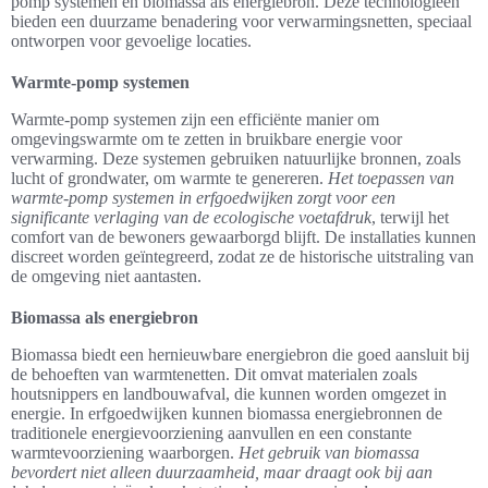
pomp systemen en biomassa als energiebron. Deze technologieën
bieden een duurzame benadering voor verwarmingsnetten, speciaal
ontworpen voor gevoelige locaties.
Warmte-pomp systemen
Warmte-pomp systemen zijn een efficiënte manier om
omgevingswarmte om te zetten in bruikbare energie voor
verwarming. Deze systemen gebruiken natuurlijke bronnen, zoals
lucht of grondwater, om warmte te genereren.
Het toepassen van
warmte-pomp systemen in erfgoedwijken zorgt voor een
significante verlaging van de ecologische voetafdruk
, terwijl het
comfort van de bewoners gewaarborgd blijft. De installaties kunnen
discreet worden geïntegreerd, zodat ze de historische uitstraling van
de omgeving niet aantasten.
Biomassa als energiebron
Biomassa biedt een hernieuwbare energiebron die goed aansluit bij
de behoeften van warmtenetten. Dit omvat materialen zoals
houtsnippers en landbouwafval, die kunnen worden omgezet in
energie. In erfgoedwijken kunnen biomassa energiebronnen de
traditionele energievoorziening aanvullen en een constante
warmtevoorziening waarborgen.
Het gebruik van biomassa
bevordert niet alleen duurzaamheid, maar draagt ook bij aan