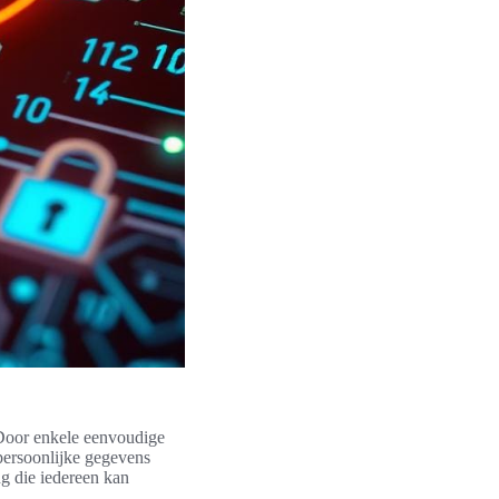
. Door enkele eenvoudige
persoonlijke gegevens
g die iedereen kan