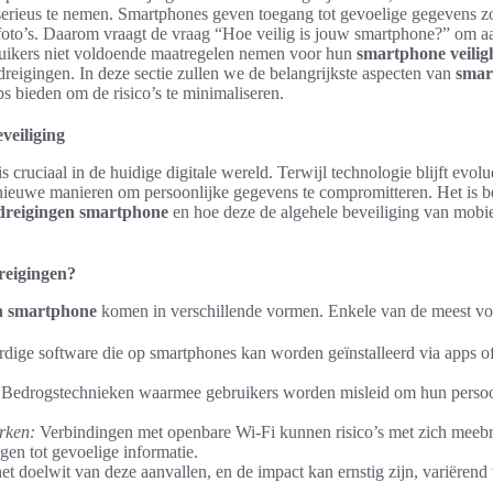
erieus te nemen. Smartphones geven toegang tot gevoelige gegevens zo
 foto’s. Daarom vraagt de vraag “Hoe veilig is jouw smartphone?” om aa
ebruikers niet voldoende maatregelen nemen voor hun
smartphone veilig
reigingen. In deze sectie zullen we de belangrijkste aspecten van
smar
ps bieden om de risico’s te minimaliseren.
veiliging
is cruciaal in de huidige digitale wereld. Terwijl technologie blijft evo
nieuwe manieren om persoonlijke gegevens te compromitteren. Het is b
edreigingen smartphone
en hoe deze de algehele beveiliging van mobi
reigingen?
en smartphone
komen in verschillende vormen. Enkele van de meest v
ige software die op smartphones kan worden geïnstalleerd via apps 
Bedrogstechnieken waarmee gebruikers worden misleid om hun persoonl
rken:
Verbindingen met openbare Wi-Fi kunnen risico’s met zich meeb
gen tot gevoelige informatie.
 doelwit van deze aanvallen, en de impact kan ernstig zijn, variërend va