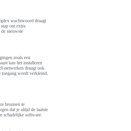
omplex wachtwoord draagt
 stap om extra
t de nieuwste
agingen zoals een
ast kan het installeren
ifi-netwerken draagt ook
e toegang wordt verkleind.
re bronnen te
n dat je altijd de laatste
n schadelijke software.