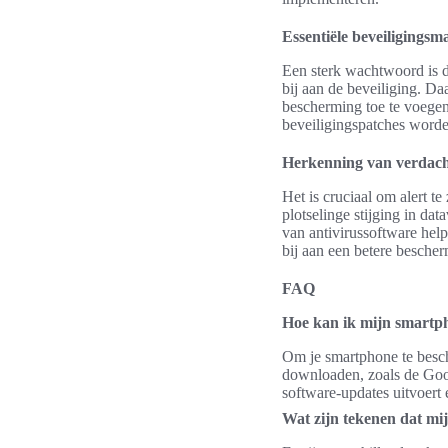
Essentiële beveiligingsm
Een sterk wachtwoord is 
bij aan de beveiliging. Da
bescherming toe te voegen
beveiligingspatches worde
Herkenning van verdacht
Het is cruciaal om alert t
plotselinge stijging in da
van antivirussoftware help
bij aan een betere besche
FAQ
Hoe kan ik mijn smartp
Om je smartphone te besch
downloaden, zoals de Googl
software-updates uitvoert
Wat zijn tekenen dat mi