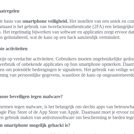
aatregelen
de basis van
smartphone veiligheid.
Het instellen van een uniek en c
arnaast is het gebruik van tweefactorauthenticatie (2FA) een belangrijke
. Het regelmatig bijwerken van software en applicaties zorgt ervoor da
n geïnstalleerd, wat de kans op een hack aanzienlijk vermindert.
e activiteiten
e zijn op verdachte activiteiten. Gebruikers moeten ongebruikelijke gedr
taverbruik of onbekende applicaties op hun smartphone opmerken. Daarna
en om potentiële bedreigingen te signaleren. Het gebruik van veilige w
rming van persoonlijke gegevens, waardoor de kans op ongeautoriseerd
hone beveiligen tegen malware?
ermen tegen malware, is het belangrijk om slechts apps van betrouwba
e Play Store of de App Store van Apple. Daarnaast moet je ervoor zorge
 en gebruik maken van antivirussoftware om bescherming te bieden tege
jn smartphone mogelijk gehackt is?