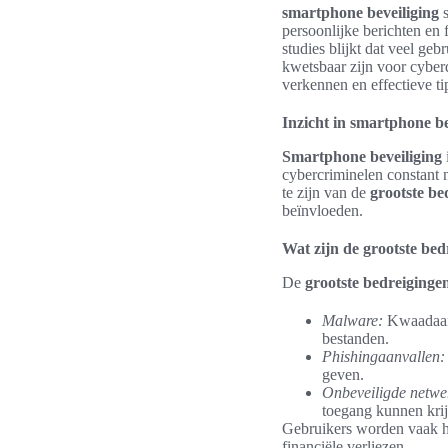
smartphone beveiliging
s
persoonlijke berichten en
studies blijkt dat veel g
kwetsbaar zijn voor cyberd
verkennen en effectieve ti
Inzicht in smartphone be
Smartphone beveiliging
cybercriminelen constant 
te zijn van de
grootste b
beïnvloeden.
Wat zijn de grootste bed
De
grootste bedreiging
Malware:
Kwaadaard
bestanden.
Phishingaanvallen:
geven.
Onbeveiligde netwe
toegang kunnen krij
Gebruikers worden vaak het
financiële verliezen.