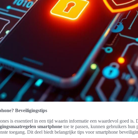
phone? Beveiligingstips
ones is essentieel in een tijd waarin informatie een waardevol goed is
igingsmaatregelen smartphone
toe te passen, kunnen gebruikers hun 
te toegang. Dit deel biedt belangrijke tips voor smartphone beveiligin