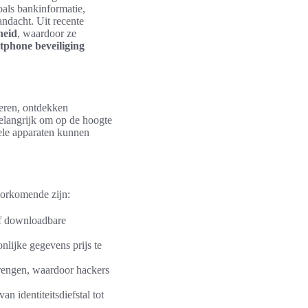
als bankinformatie,
ndacht. Uit recente
heid
, waardoor ze
tphone beveiliging
lueren, ontdekken
elangrijk om op de hoogte
ele apparaten kunnen
oorkomende zijn:
of downloadbare
ijke gegevens prijs te
rengen, waardoor hackers
n identiteitsdiefstal tot