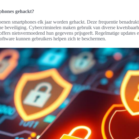
phones gehackt?
joenen smartphones elk jaar worden gehackt. Deze frequentie benadruk
ne beveiliging. Cybercriminelen maken gebruik van diverse kwetsbaarh
offers nietsvermoedend hun gegevens prijsgeeft. Regelmatige updates en
oftware kunnen gebruikers helpen zich te beschermen.