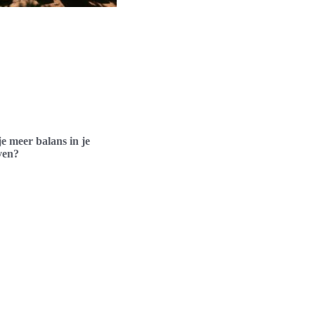
je meer balans in je
even?