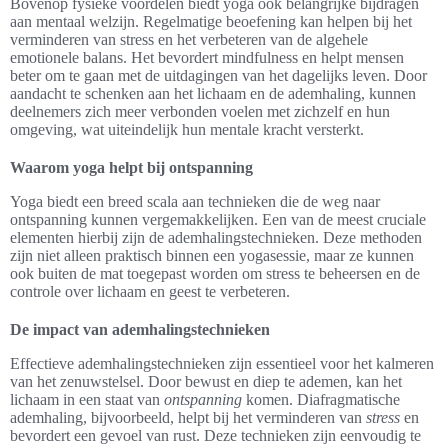
Bovenop fysieke voordelen biedt yoga ook belangrijke bijdragen
aan mentaal welzijn. Regelmatige beoefening kan helpen bij het
verminderen van stress en het verbeteren van de algehele
emotionele balans. Het bevordert mindfulness en helpt mensen
beter om te gaan met de uitdagingen van het dagelijks leven. Door
aandacht te schenken aan het lichaam en de ademhaling, kunnen
deelnemers zich meer verbonden voelen met zichzelf en hun
omgeving, wat uiteindelijk hun mentale kracht versterkt.
Waarom yoga helpt bij ontspanning
Yoga biedt een breed scala aan technieken die de weg naar
ontspanning kunnen vergemakkelijken. Een van de meest cruciale
elementen hierbij zijn de ademhalingstechnieken. Deze methoden
zijn niet alleen praktisch binnen een yogasessie, maar ze kunnen
ook buiten de mat toegepast worden om stress te beheersen en de
controle over lichaam en geest te verbeteren.
De impact van ademhalingstechnieken
Effectieve ademhalingstechnieken zijn essentieel voor het kalmeren
van het zenuwstelsel. Door bewust en diep te ademen, kan het
lichaam in een staat van
ontspanning
komen. Diafragmatische
ademhaling, bijvoorbeeld, helpt bij het verminderen van
stress
en
bevordert een gevoel van rust. Deze technieken zijn eenvoudig te