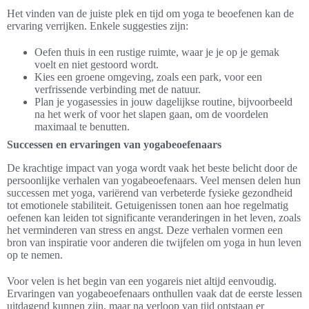
Het vinden van de juiste plek en tijd om yoga te beoefenen kan de
ervaring verrijken. Enkele suggesties zijn:
Oefen thuis in een rustige ruimte, waar je je op je gemak
voelt en niet gestoord wordt.
Kies een groene omgeving, zoals een park, voor een
verfrissende verbinding met de natuur.
Plan je yogasessies in jouw dagelijkse routine, bijvoorbeeld
na het werk of voor het slapen gaan, om de voordelen
maximaal te benutten.
Successen en ervaringen van yogabeoefenaars
De krachtige impact van yoga wordt vaak het beste belicht door de
persoonlijke verhalen van yogabeoefenaars. Veel mensen delen hun
successen met yoga, variërend van verbeterde fysieke gezondheid
tot emotionele stabiliteit. Getuigenissen tonen aan hoe regelmatig
oefenen kan leiden tot significante veranderingen in het leven, zoals
het verminderen van stress en angst. Deze verhalen vormen een
bron van inspiratie voor anderen die twijfelen om yoga in hun leven
op te nemen.
Voor velen is het begin van een yogareis niet altijd eenvoudig.
Ervaringen van yogabeoefenaars onthullen vaak dat de eerste lessen
uitdagend kunnen zijn, maar na verloop van tijd ontstaan er