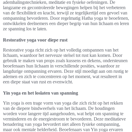
ademhalingstechnieken, meditatie en fysieke oefeningen. De
langzame en gecontroleerde bewegingen helpen bij het verbeteren
van de flexibiliteit en kracht, terwijl ze tegelijkertijd een gevoel van
ontspanning bevorderen. Door regelmatig Hatha yoga te beoefenen,
ontwikkelen deelnemers een dieper begrip van hun lichaam en leren
ze spanning los te laten.
Restorative yoga voor diepe rust
Restorative yoga richt zich op het volledig ontspannen van het
lichaam, waardoor het nerveuze stelsel tot rust kan komen. Door
gebruik te maken van props zoals kussens en dekens, ondersteunen
beoefenaars hun lichaam in verschillende posities, waardoor ze
langdurige ontspanning ervaren. Deze stijl moedigt aan om rustig te
ademen en zich te concentreren op het moment, wat resulteert in
een diepe staat van rust en evenwicht.
Yin yoga en het loslaten van spanning
Yin yoga is een trage vorm van yoga die zich richt op het rekken
van de diepere bindweefsels van het lichaam. De houdingen
worden voor langere tijd aangehouden, wat helpt om spanning te
verminderen en de energiestroom te bevorderen. Deze meditatieve
benadering van yoga bevordert niet alleen fysieke ontspanning,
maar ook mentale helderheid. Beoefenaars van Yin yoga ervaren