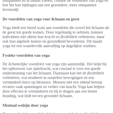
ontspannen en in balans voelen. Ontdek de voordelen van yoga en
hoe het kan bijdragen aan een gezondere, meer ontspannen
levensstijl.
De voordelen van yoga voor lichaam en geest
Yoga biedt een breed scala aan voordelen die zowel het lichaam als
de geest ten goede komen. Door regelmatig te oefenen, kunnen
individuen niet alleen hun
kracht
en
flexibiliteit
verbeteren, maar
ook hun algehele
balans
en gezondheid bevorderen. Dit maakt
yoga tot een waardevolle aanvulling op dagelijkse routines.
Fysieke voordelen van yoga
De
lichamelijke voordelen
van yoga zijn aanzienlijk. Het helpt bij
het opbouwen van spierkracht, wat cruciaal is voor een goede
ondersteuning van het lichaam. Daarnaast kan het de
flexibiliteit
verbeteren, wat resulteert in soepelere bewegingen en een
verminderd risico op blessures. Mensen met een zittend beroep
ervaren vaak spanningen en verlies van kracht. Yoga kan helpen
deze effecten te verminderen en bij te dragen aan een betere
houding, wat leidt tot een gezonder lichaam.
Mentaal welzijn door yoga