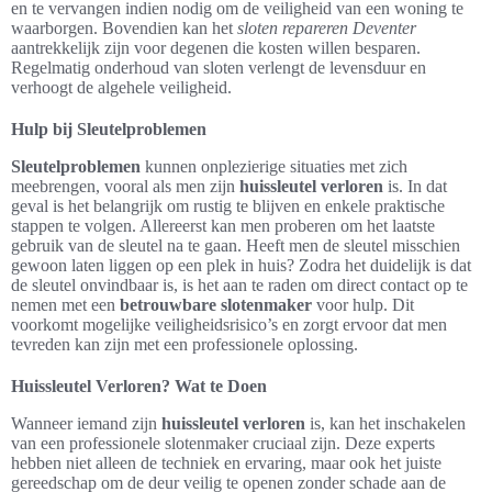
en te vervangen indien nodig om de veiligheid van een woning te
waarborgen. Bovendien kan het
sloten repareren Deventer
aantrekkelijk zijn voor degenen die kosten willen besparen.
Regelmatig onderhoud van sloten verlengt de levensduur en
verhoogt de algehele veiligheid.
Hulp bij Sleutelproblemen
Sleutelproblemen
kunnen onplezierige situaties met zich
meebrengen, vooral als men zijn
huissleutel verloren
is. In dat
geval is het belangrijk om rustig te blijven en enkele praktische
stappen te volgen. Allereerst kan men proberen om het laatste
gebruik van de sleutel na te gaan. Heeft men de sleutel misschien
gewoon laten liggen op een plek in huis? Zodra het duidelijk is dat
de sleutel onvindbaar is, is het aan te raden om direct contact op te
nemen met een
betrouwbare slotenmaker
voor hulp. Dit
voorkomt mogelijke veiligheidsrisico’s en zorgt ervoor dat men
tevreden kan zijn met een professionele oplossing.
Huissleutel Verloren? Wat te Doen
Wanneer iemand zijn
huissleutel verloren
is, kan het inschakelen
van een professionele slotenmaker cruciaal zijn. Deze experts
hebben niet alleen de techniek en ervaring, maar ook het juiste
gereedschap om de deur veilig te openen zonder schade aan de