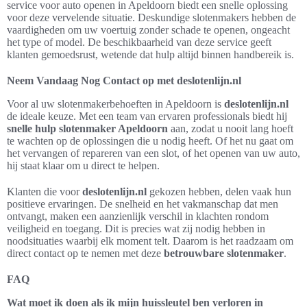
service voor auto openen in Apeldoorn biedt een snelle oplossing
voor deze vervelende situatie. Deskundige slotenmakers hebben de
vaardigheden om uw voertuig zonder schade te openen, ongeacht
het type of model. De beschikbaarheid van deze service geeft
klanten gemoedsrust, wetende dat hulp altijd binnen handbereik is.
Neem Vandaag Nog Contact op met deslotenlijn.nl
Voor al uw slotenmakerbehoeften in Apeldoorn is
deslotenlijn.nl
de ideale keuze. Met een team van ervaren professionals biedt hij
snelle hulp slotenmaker Apeldoorn
aan, zodat u nooit lang hoeft
te wachten op de oplossingen die u nodig heeft. Of het nu gaat om
het vervangen of repareren van een slot, of het openen van uw auto,
hij staat klaar om u direct te helpen.
Klanten die voor
deslotenlijn.nl
gekozen hebben, delen vaak hun
positieve ervaringen. De snelheid en het vakmanschap dat men
ontvangt, maken een aanzienlijk verschil in klachten rondom
veiligheid en toegang. Dit is precies wat zij nodig hebben in
noodsituaties waarbij elk moment telt. Daarom is het raadzaam om
direct contact op te nemen met deze
betrouwbare slotenmaker
.
FAQ
Wat moet ik doen als ik mijn huissleutel ben verloren in