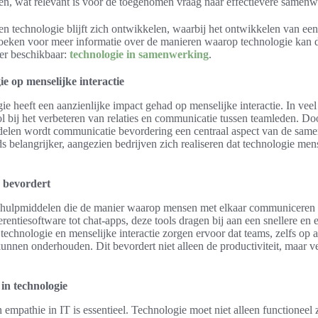
sen, wat relevant is voor de toegenomen vraag naar effectievere samenw
en technologie blijft zich ontwikkelen, waarbij het ontwikkelen van ee
oeken voor meer informatie over de manieren waarop technologie kan d
er beschikbaar:
technologie in samenwerking
.
e op menselijke interactie
 heeft een aanzienlijke impact gehad op menselijke interactie. In veel 
ol bij het verbeteren van relaties en communicatie tussen teamleden. Doo
len wordt communicatie bevordering een centraal aspect van de same
s belangrijker, aangezien bedrijven zich realiseren dat technologie men
 bevordert
e hulpmiddelen die de manier waarop mensen met elkaar communiceren 
entiesoftware tot chat-apps, deze tools dragen bij aan een snellere en e
 technologie en menselijke interactie zorgen ervoor dat teams, zelfs op
nnen onderhouden. Dit bevordert niet alleen de productiviteit, maar ve
in technologie
empathie in IT is essentieel. Technologie moet niet alleen functioneel 