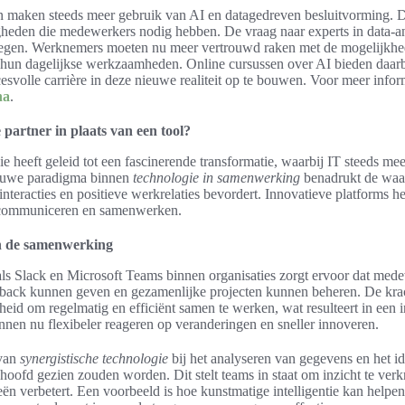
 maken steeds meer gebruik van AI en datagedreven besluitvorming. Dit
gheden die medewerkers nodig hebben. De vraag naar experts in data-a
estegen. Werknemers moeten nu meer vertrouwd raken met de mogelijkh
 hun dagelijkse werkzaamheden. Online cursussen over AI bieden daarb
svolle carrière in deze nieuwe realiteit op te bouwen. Voor meer infor
na
.
partner in plaats van een tool?
e heeft geleid tot een fascinerende transformatie, waarbij IT steeds mee
nieuwe paradigma binnen
technologie in samenwerking
benadrukt de waar
interacties en positieve werkrelaties bevordert. Innovatieve platforms
 communiceren en samenwerken.
in de samenwerking
oals Slack en Microsoft Teams binnen organisaties zorgt ervoor dat med
dback kunnen geven en gezamenlijke projecten kunnen beheren. De kr
heid om regelmatig en efficiënt samen te werken, wat resulteert in een 
en nu flexibeler reageren op veranderingen en sneller innoveren.
 van
synergistische technologie
bij het analyseren van gegevens en het id
hoofd gezien zouden worden. Dit stelt teams in staat om inzicht te verk
eën verbetert. Een voorbeeld is hoe kunstmatige intelligentie kan help