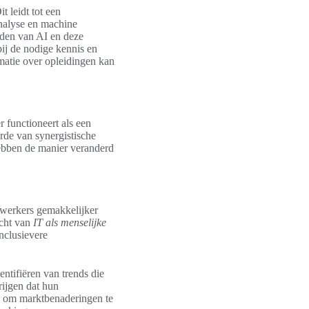
 leidt tot een
nalyse en machine
eden van AI en deze
ij de nodige kennis en
matie over opleidingen kan
r functioneert als een
de van synergistische
 hebben de manier veranderd
ewerkers gemakkelijker
acht van
IT als menselijke
inclusievere
entifiëren van trends die
rijgen dat hun
en om marktbenaderingen te