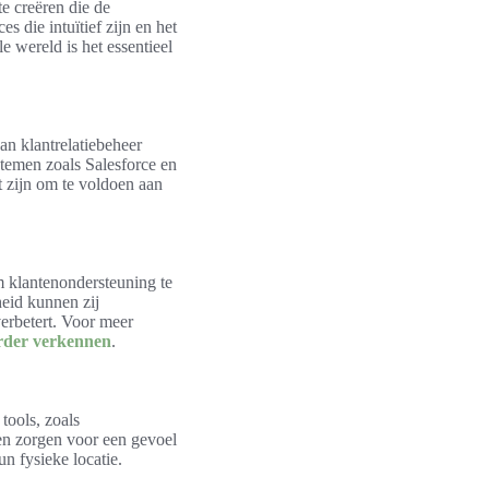
e creëren die de
 die intuïtief zijn en het
e wereld is het essentieel
an klantrelatiebeheer
stemen zoals Salesforce en
t zijn om te voldoen aan
m klantenondersteuning te
heid kunnen zij
erbetert. Voor meer
rder verkennen
.
tools, zoals
n zorgen voor een gevoel
 fysieke locatie.