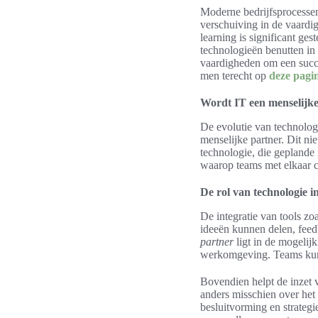
Moderne bedrijfsprocessen
verschuiving in de vaardi
learning is significant g
technologieën benutten in
vaardigheden om een succe
men terecht op
deze pagi
Wordt IT een menselijke 
De evolutie van technologi
menselijke partner. Dit 
technologie, die geplande 
waarop teams met elkaar
De rol van technologie 
De integratie van tools z
ideeën kunnen delen, fee
partner
ligt in de mogelijk
werkomgeving. Teams kunn
Bovendien helpt de inzet
anders misschien over het 
besluitvorming en strategi