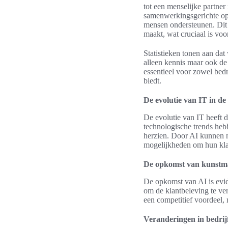
tot een menselijke partner 
samenwerkingsgerichte oplo
mensen ondersteunen. Dit 
maakt, wat cruciaal is vo
Statistieken tonen aan dat 
alleen kennis maar ook d
essentieel voor zowel bedr
biedt.
De evolutie van IT in d
De evolutie van IT heeft
technologische trends heb
herzien. Door AI kunnen m
mogelijkheden om hun klan
De opkomst van kunstmat
De opkomst van AI is evid
om de klantbeleving te ver
een competitief voordeel,
Veranderingen in bedrij