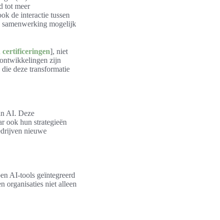
id tot meer
ok de interactie tussen
ie samenwerking mogelijk
 certificeringen
], niet
ontwikkelingen zijn
 die deze transformatie
an AI. Deze
ar ook hun strategieën
edrijven nieuwe
en AI-tools geïntegreerd
n organisaties niet alleen