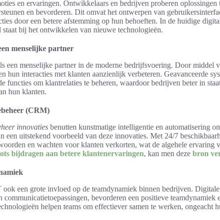
ties en ervaringen. Ontwikkelaars en bedrijven proberen oplossingen t
rsteunen en bevorderen. Dit omvat het ontwerpen van gebruikersinterfaces
cties door een betere afstemming op hun behoeften. In de huidige digital
l staat bij het ontwikkelen van nieuwe technologieën.
een menselijke partner
 als een menselijke partner in de moderne bedrijfsvoering. Door middel v
en hun interacties met klanten aanzienlijk verbeteren. Geavanceerde sy
 functies om klantrelaties te beheren, waardoor bedrijven beter in staa
an hun klanten.
tiebeheer (CRM)
eheer innovaties
benutten kunstmatige intelligentie en automatisering o
ijn een uitstekend voorbeeld van deze innovaties. Met 24/7 beschikbaar
woorden en wachten voor klanten verkorten, wat de algehele ervaring v
ots bijdragen aan betere klantenervaringen
, kan men deze
bron ve
ynamiek
IT ook een grote invloed op de teamdynamiek binnen bedrijven. Digitale 
 communicatietoepassingen, bevorderen een positieve teamdynamiek e
hnologieën helpen teams om effectiever samen te werken, ongeacht hun