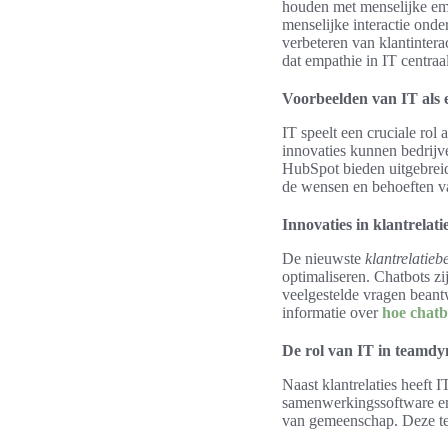
houden met menselijke emo
menselijke interactie onde
verbeteren van klantintera
dat empathie in IT centraa
Voorbeelden van IT als 
IT speelt een cruciale rol
innovaties kunnen bedrijv
HubSpot bieden uitgebreide
de wensen en behoeften v
Innovaties in klantrela
De nieuwste
klantrelatieb
optimaliseren. Chatbots z
veelgestelde vragen beant
informatie over
hoe chatb
De rol van IT in teamd
Naast klantrelaties heeft 
samenwerkingssoftware en
van gemeenschap. Deze tec