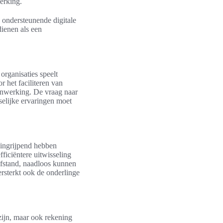
erking.
n ondersteunende digitale
ienen als een
organisaties speelt
r het faciliteren van
nwerking. De vraag naar
selijke ervaringen moet
ingrijpend hebben
fficiëntere uitwisseling
 afstand, naadloos kunnen
rsterkt ook de onderlinge
zijn, maar ook rekening