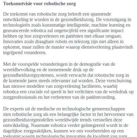
Toekomstvisie voor robotische zorg
De toekomst van robotische zorg belooft een spannende
ontwikkeling te worden in de gezondheidszorg. De vooruitgang in
technologieën zoals kunstmatige intelligentie, machine learning en
geavanceerde robotica zal ongetwijfeld een significante impact
hebben op hoe zorgverleners en patiënten met elkaar omgaan.
Innovaties zoals draagbare robots en telezorg zijn niet alleen in
opkomst, maar zullen de manier waarop dienstverlening plaatsvindt
ingrijpend veranderen.
Met de voorspelde veranderingen in de demografie van de
wereldbevolking en de toenemende druk op de
gezondheidszorgsystemen, wordt verwacht dat robotische zorg in
de komende jaren steeds relevanter zal worden. Deze verschuiving
kan nieuwe modellen van zorgverlening faciliteren, waarbij
robotica een cruciale rol speelt in het verlichten van de werkdruk op
zorgprofessionals en het verbeteren van de patiëntvoeding.
De experts uit de medische en technologische gemeenschappen
zien robotische zorg als een belangrijke factor in het hervormen van
gezondheidszorgmodellen wereldwijde trends versnellen deze
ontwikkeling. Naarmate robotica verder geïntegreerd wordt in de
dagelijkse zorgpraktijken, kunnen we ons voorbereiden op een
toekomst waarin technologische innovaties de kwaliteit van zorg