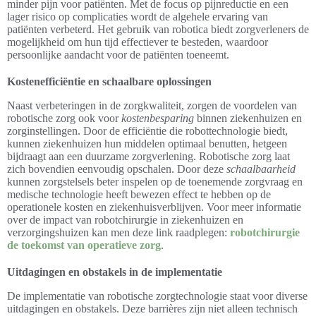
minder pijn voor patiënten. Met de focus op pijnreductie en een
lager risico op complicaties wordt de algehele ervaring van
patiënten verbeterd. Het gebruik van robotica biedt zorgverleners de
mogelijkheid om hun tijd effectiever te besteden, waardoor
persoonlijke aandacht voor de patiënten toeneemt.
Kostenefficiëntie en schaalbare oplossingen
Naast verbeteringen in de zorgkwaliteit, zorgen de voordelen van
robotische zorg ook voor
kostenbesparing
binnen ziekenhuizen en
zorginstellingen. Door de efficiëntie die robottechnologie biedt,
kunnen ziekenhuizen hun middelen optimaal benutten, hetgeen
bijdraagt aan een duurzame zorgverlening. Robotische zorg laat
zich bovendien eenvoudig opschalen. Door deze
schaalbaarheid
kunnen zorgstelsels beter inspelen op de toenemende zorgvraag en
medische technologie heeft bewezen effect te hebben op de
operationele kosten en ziekenhuisverblijven. Voor meer informatie
over de impact van robotchirurgie in ziekenhuizen en
verzorgingshuizen kan men deze link raadplegen:
robotchirurgie
de toekomst van operatieve zorg
.
Uitdagingen en obstakels in de implementatie
De implementatie van robotische zorgtechnologie staat voor diverse
uitdagingen en obstakels. Deze barrières zijn niet alleen technisch