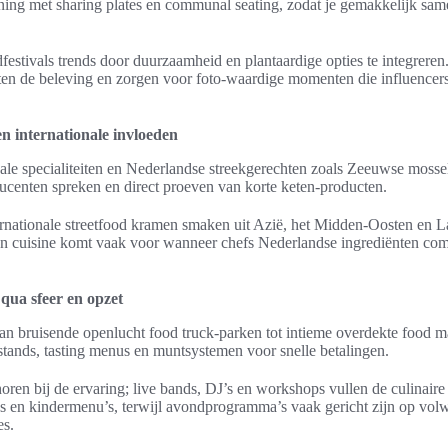
dining met sharing plates en communal seating, zodat je gemakkelijk sa
festivals trends door duurzaamheid en plantaardige opties te integreren
en de beleving en zorgen voor foto-waardige momenten die influencer
en internationale invloeden
onale specialiteiten en Nederlandse streekgerechten zoals Zeeuwse moss
ducenten spreken en direct proeven van korte keten-producten.
ternationale streetfood kramen smaken uit Azië, het Midden-Oosten en L
on cuisine komt vaak voor wanneer chefs Nederlandse ingrediënten co
qua sfeer en opzet
 van bruisende openlucht food truck-parken tot intieme overdekte food 
 stands, tasting menus en muntsystemen voor snelle betalingen.
oren bij de ervaring; live bands, DJ’s en workshops vullen de culinair
es en kindermenu’s, terwijl avondprogramma’s vaak gericht zijn op vol
es.