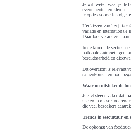
Je wilt weten waar je de be
evenementen en kleinschali
je opties voor elk budget e
Het kiezen van het juiste 
variatie en internationale i
Daardoor veranderen aanbo
In de komende secties lees
nationale ontmoetingen, a
bereikbaarheid en dieetwen
Dit overzicht is relevant 
samenkomen en hoe toegank
Waarom uitstekende food
Je ziet steeds vaker dat 
spelen in op veranderende
die veel bezoekers aantrek
Trends in eetcultuur en
De opkomst van foodtrucks