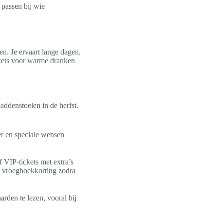
 passen bij wie
n. Je ervaart lange dagen,
rkets voor warme dranken
paddenstoelen in de herfst.
er en speciale wensen
 VIP-tickets met extra’s
im vroegboekkorting zodra
rden te lezen, vooral bij