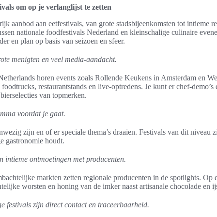
vals om op je verlanglijst te zetten
rijk aanbod aan eetfestivals, van grote stadsbijeenkomsten tot intieme r
tussen nationale foodfestivals Nederland en kleinschalige culinaire eve
der en plan op basis van seizoen en sfeer.
ote menigten en veel media-aandacht.
s Netherlands horen events zoals Rollende Keukens in Amsterdam en We
foodtrucks, restaurantstands en live-optredens. Je kunt er chef-demo’s 
 bierselecties van topmerken.
ramma voordat je gaat.
wezig zijn en of er speciale thema’s draaien. Festivals van dit niveau zi
ge gastronomie houdt.
n intieme ontmoetingen met producenten.
bachtelijke markten zetten regionale producenten in de spotlights. Op 
telijke worsten en honing van de imker naast artisanale chocolade en ij
e festivals zijn direct contact en traceerbaarheid.