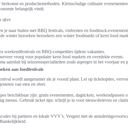
er herkomst en productiemethoden. Kleinschalige culinaire evenementen
onomie belangrijk vindt.
 sfeer.
en je naar buiten met BBQ festivals, visfeesten en foodtruck-evenemente
 In de winter bezoeken bezoekers een winter foodmarkt of kerst food ma
es weekendfestivals en BBQ-competities tijdens vakanties.
eserveer vroeg voor populaire kerst food markets en overdekte events.
a aansluit bij seizoensspecialiteiten zoals asperges in het voorjaar en 
oeken aan foodfestivals
tival wordt aangenamer als je vooraf plant. Let op ticketopties, vervo
enieten van eten en sfeer.
ypes beschikbaar zijn: gratis evenementen, dagtickets, weekendpassen of
ing menus. Gebruik ticket tips: schrijf je in voor nieuwsbrieven en cla
scodes bij partners en lokale VVV’s. Vergeet niet de annuleringsvoorwaa
fhankelijkheid.