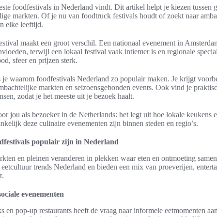
ste foodfestivals in Nederland vindt. Dit artikel helpt je kiezen tussen 
ge markten. Of je nu van foodtruck festivals houdt of zoekt naar ambac
n elke leeftijd.
festival maakt een groot verschil. Een nationaal evenement in Amsterda
nvloeden, terwijl een lokaal festival vaak intiemer is en regionale speciali
d, sfeer en prijzen sterk.
 je waarom foodfestivals Nederland zo populair maken. Je krijgt voorbe
mbachtelijke markten en seizoensgebonden events. Ook vind je praktisch
sen, zodat je het meeste uit je bezoek haalt.
voor jou als bezoeker in de Netherlands: het legt uit hoe lokale keukens
elijk deze culinaire evenementen zijn binnen steden en regio’s.
festivals populair zijn in Nederland
markten en pleinen veranderen in plekken waar eten en ontmoeting same
 eetcultuur trends Nederland en bieden een mix van proeverijen, enterta
t.
 sociale evenementen
 en pop-up restaurants heeft de vraag naar informele eetmomenten aa