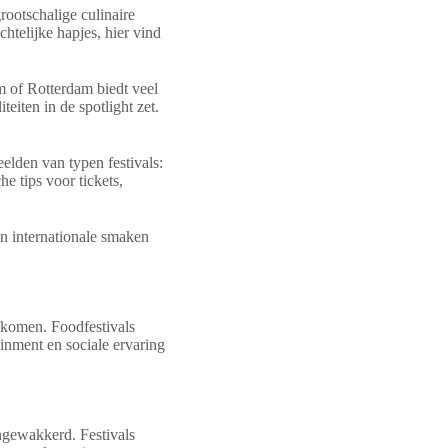
grootschalige culinaire
htelijke hapjes, hier vind
m of Rotterdam biedt veel
teiten in de spotlight zet.
elden van typen festivals:
e tips voor tickets,
 en internationale smaken
nkomen. Foodfestivals
inment en sociale ervaring
ngewakkerd. Festivals