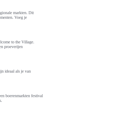
egionale markten. Dit
nementen. Voeg je
lcome to the Village.
en proeverijen
jn ideaal als je van
een boerenmarkten festival
s.