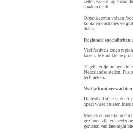
zetten vaak in op social 
smaken deelt.
Organisatoren volgen food
kookdemonstraties vergrot
delen.
Regionale specialiteiten 
Veel festivals tonen regi
kazen. Je kunt kleine pro
Tegelijkertijd brengen in
Nederlandse steden. Fusi
technieken.
Wat je kunt verwachten 
De festival sfeer varieert
opzet wisselt tussen losse
Muziek en entertainment h
gezinnen zijn er speelzon
genieten van late-night bit