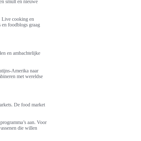
men smult en nieuwe
. Live cooking en
s en foodblogs graag
elen en ambachtelijke
atijns-Amerika naar
mbineren met wereldse
markets. De food market
e programma’s aan. Voor
wassenen die willen