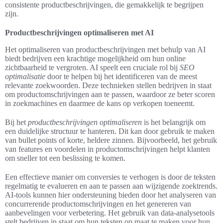
consistente productbeschrijvingen, die gemakkelijk te begrijpen
zijn.
Productbeschrijvingen optimaliseren met AI
Het optimaliseren van productbeschrijvingen met behulp van AI
biedt bedrijven een krachtige mogelijkheid om hun online
zichtbaarheid te vergroten. AI speelt een cruciale rol bij
SEO
optimalisatie
door te helpen bij het identificeren van de meest
relevante zoekwoorden. Deze technieken stellen bedrijven in staat
om productomschrijvingen aan te passen, waardoor ze beter scoren
in zoekmachines en daarmee de kans op verkopen toeneemt.
Bij het
productbeschrijvingen optimaliseren
is het belangrijk om
een duidelijke structuur te hanteren. Dit kan door gebruik te maken
van bullet points of korte, heldere zinnen. Bijvoorbeeld, het gebruik
van features en voordelen in productomschrijvingen helpt klanten
om sneller tot een beslissing te komen.
Een effectieve manier om conversies te verhogen is door de teksten
regelmatig te evalueren en aan te passen aan wijzigende zoektrends.
AI-tools kunnen hier ondersteuning bieden door het analyseren van
concurrerende productomschrijvingen en het genereren van
aanbevelingen voor verbetering. Het gebruik van data-analysetools
stelt bedrijven in staat om hun teksten op maat te maken voor hun