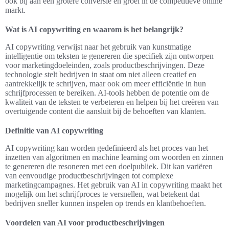
ook bij aan een grotere conversie en groei in de competitieve online
markt.
Wat is AI copywriting en waarom is het belangrijk?
AI copywriting verwijst naar het gebruik van kunstmatige
intelligentie om teksten te genereren die specifiek zijn ontworpen
voor marketingdoeleinden, zoals productbeschrijvingen. Deze
technologie stelt bedrijven in staat om niet alleen creatief en
aantrekkelijk te schrijven, maar ook om meer efficiëntie in hun
schrijfprocessen te bereiken. AI-tools hebben de potentie om de
kwaliteit van de teksten te verbeteren en helpen bij het creëren van
overtuigende content die aansluit bij de behoeften van klanten.
Definitie van AI copywriting
AI copywriting kan worden gedefinieerd als het proces van het
inzetten van algoritmen en machine learning om woorden en zinnen
te genereren die resoneren met een doelpubliek. Dit kan variëren
van eenvoudige productbeschrijvingen tot complexe
marketingcampagnes. Het gebruik van AI in copywriting maakt het
mogelijk om het schrijfproces te versnellen, wat betekent dat
bedrijven sneller kunnen inspelen op trends en klantbehoeften.
Voordelen van AI voor productbeschrijvingen