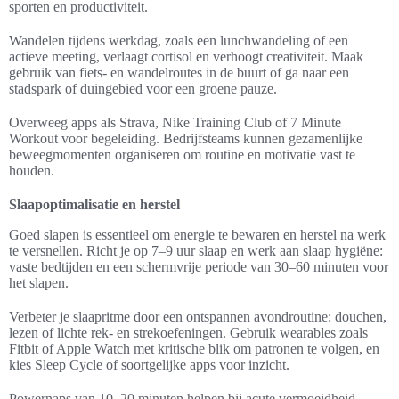
sporten en productiviteit.
Wandelen tijdens werkdag, zoals een lunchwandeling of een
actieve meeting, verlaagt cortisol en verhoogt creativiteit. Maak
gebruik van fiets- en wandelroutes in de buurt of ga naar een
stadspark of duingebied voor een groene pauze.
Overweeg apps als Strava, Nike Training Club of 7 Minute
Workout voor begeleiding. Bedrijfsteams kunnen gezamenlijke
beweegmomenten organiseren om routine en motivatie vast te
houden.
Slaapoptimalisatie en herstel
Goed slapen is essentieel om energie te bewaren en herstel na werk
te versnellen. Richt je op 7–9 uur slaap en werk aan slaap hygiëne:
vaste bedtijden en een schermvrije periode van 30–60 minuten voor
het slapen.
Verbeter je slaapritme door een ontspannen avondroutine: douchen,
lezen of lichte rek- en strekoefeningen. Gebruik wearables zoals
Fitbit of Apple Watch met kritische blik om patronen te volgen, en
kies Sleep Cycle of soortgelijke apps voor inzicht.
Powernaps van 10–20 minuten helpen bij acute vermoeidheid.