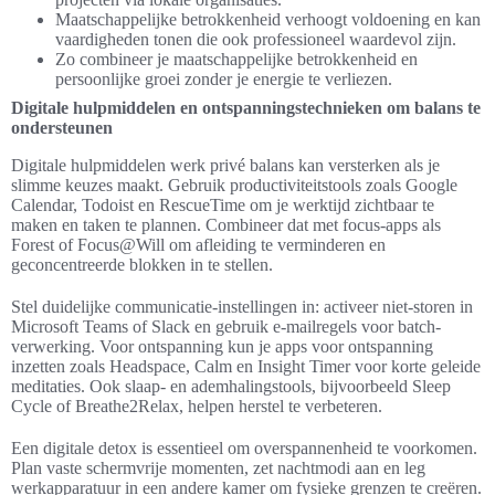
Maatschappelijke betrokkenheid verhoogt voldoening en kan
vaardigheden tonen die ook professioneel waardevol zijn.
Zo combineer je maatschappelijke betrokkenheid en
persoonlijke groei zonder je energie te verliezen.
Digitale hulpmiddelen en ontspanningstechnieken om balans te
ondersteunen
Digitale hulpmiddelen werk privé balans kan versterken als je
slimme keuzes maakt. Gebruik productiviteitstools zoals Google
Calendar, Todoist en RescueTime om je werktijd zichtbaar te
maken en taken te plannen. Combineer dat met focus-apps als
Forest of Focus@Will om afleiding te verminderen en
geconcentreerde blokken in te stellen.
Stel duidelijke communicatie-instellingen in: activeer niet-storen in
Microsoft Teams of Slack en gebruik e-mailregels voor batch-
verwerking. Voor ontspanning kun je apps voor ontspanning
inzetten zoals Headspace, Calm en Insight Timer voor korte geleide
meditaties. Ook slaap- en ademhalingstools, bijvoorbeeld Sleep
Cycle of Breathe2Relax, helpen herstel te verbeteren.
Een digitale detox is essentieel om overspannenheid te voorkomen.
Plan vaste schermvrije momenten, zet nachtmodi aan en leg
werkapparatuur in een andere kamer om fysieke grenzen te creëren.