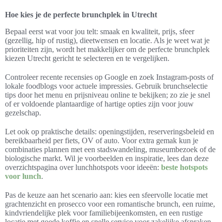
Hoe kies je de perfecte brunchplek in Utrecht
Bepaal eerst wat voor jou telt: smaak en kwaliteit, prijs, sfeer
(gezellig, hip of rustig), dieetwensen en locatie. Als je weet wat je
prioriteiten zijn, wordt het makkelijker om de perfecte brunchplek
kiezen Utrecht gericht te selecteren en te vergelijken.
Controleer recente recensies op Google en zoek Instagram-posts of
lokale foodblogs voor actuele impressies. Gebruik brunchselectie
tips door het menu en prijsniveau online te bekijken; zo zie je snel
of er voldoende plantaardige of hartige opties zijn voor jouw
gezelschap.
Let ook op praktische details: openingstijden, reserveringsbeleid en
bereikbaarheid per fiets, OV of auto. Voor extra gemak kun je
combinaties plannen met een stadswandeling, museumbezoek of de
biologische markt. Wil je voorbeelden en inspiratie, lees dan deze
overzichtspagina over lunchhotspots voor ideeën:
beste hotspots
voor lunch
.
Pas de keuze aan het scenario aan: kies een sfeervolle locatie met
grachtenzicht en prosecco voor een romantische brunch, een ruime,
kindvriendelijke plek voor familiebijeenkomsten, en een rustige
locatie met goede koffie en snelle service voor zakelijke afspraken.