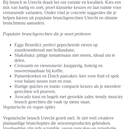
Bij brunch in Utrecht draait het om variatie en kwaliteit. Kies een
mix van hartig en zoet, proef klassieke keuzes en laat ruimte voor
verrassende varianten. Onder vind je concrete suggesties die je
helpen kiezen uit populaire brunchgerechten Utrecht en slimme
brunchmenu aanraders.
Populaire brunchgerechten die je moet proberen
Eggs Benedict: perfect gepocheerde eieren op
zuurdesembrood met hollandaise.
Shakshuka: pittige tomatensaus met eieren, ideaal om te
delen.
Croissants en viennoiserie: knapperig, boterig en
onweerstaanbaar bij koffie.
Pannenkoeken en Dutch pancakes: kies voor fruit of spek
voor balans tussen zoet en zout.
Hartige quiches en toasts: compacte keuzes als je meerdere
gerechten wil proeven.
Avocado toast en bagels met gerookte zalm: trendy must-try
brunch gerechten die vaak op menu staan.
Vegetarische en vegan opties
Vegetarische brunch Utrecht groeit snel. Je ziet veel creatieve
plantaardige brunchopties die seizoensproducten gebruiken.
Voorbeelden zijn tofu scramble, vegan pancakes en zuivelvrije