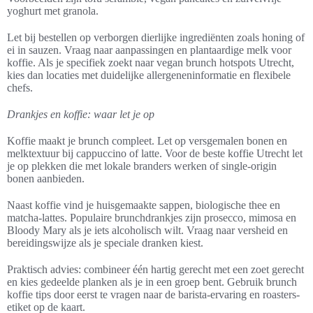
yoghurt met granola.
Let bij bestellen op verborgen dierlijke ingrediënten zoals honing of
ei in sauzen. Vraag naar aanpassingen en plantaardige melk voor
koffie. Als je specifiek zoekt naar vegan brunch hotspots Utrecht,
kies dan locaties met duidelijke allergeneninformatie en flexibele
chefs.
Drankjes en koffie: waar let je op
Koffie maakt je brunch compleet. Let op versgemalen bonen en
melktextuur bij cappuccino of latte. Voor de beste koffie Utrecht let
je op plekken die met lokale branders werken of single-origin
bonen aanbieden.
Naast koffie vind je huisgemaakte sappen, biologische thee en
matcha-lattes. Populaire brunchdrankjes zijn prosecco, mimosa en
Bloody Mary als je iets alcoholisch wilt. Vraag naar versheid en
bereidingswijze als je speciale dranken kiest.
Praktisch advies: combineer één hartig gerecht met een zoet gerecht
en kies gedeelde planken als je in een groep bent. Gebruik brunch
koffie tips door eerst te vragen naar de barista-ervaring en roasters-
etiket op de kaart.