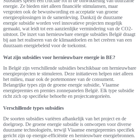
Subsidies spelen een cruciale rol in de ontwikkeling van duurzame
energie. Ze bieden niet alleen financiële stimulansen, maar
vergroten ook de bewustwording en acceptatie van groene
energieoplossingen in de samenleving. Dankzij de duurzame
energie subsidie worden veel innovatieve projecten mogelijk
gemaakt, wat leidt tot een aanzienlijke vermindering van de CO2-
uitstoot. De inzet van hernieuwbare energie subsidies België draagt
bij aan het realiseren van de klimaatdoelen en het creëren van een
duurzaam energiebeleid voor de toekomst.
Wat zijn subsidies voor hernieuwbare energie in BE?
In België zijn verschillende subsidies beschikbaar om hernieuwbare
energieprojecten te stimuleren. Deze initiatieven helpen niet alleen
het milieu, maar ook de portemonnee van de consument.
Belangrijke types zijn de groene energie subsidie, Vlaamse
energiepremies en premies zonnepanelen België. Elk type subsidie
richt zich op specifieke behoefte en projectcategorieën.
Verschillende types subsidies
De soorten subsidies variëren afhankelijk van het project en de
doelgroep. De groene energie subsidie is ontworpen voor diverse
duurzame technologieën, terwijl Vlaamse energiepremies specifiek
gericht zijn op energie-efficiëntie en hernieuwbare energiebronnen.