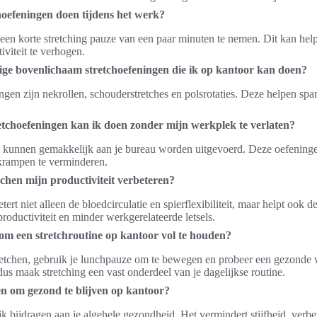
hoefeningen doen tijdens het werk?
 een korte stretching pauze van een paar minuten te nemen. Dit kan hel
viteit te verhogen.
ige bovenlichaam stretchoefeningen die ik op kantoor kan doen?
gen zijn nekrollen, schouderstretches en polsrotaties. Deze helpen spa
tchoefeningen kan ik doen zonder mijn werkplek te verlaten?
es kunnen gemakkelijk aan je bureau worden uitgevoerd. Deze oefening
 krampen te verminderen.
chen mijn productiviteit verbeteren?
ert niet alleen de bloedcirculatie en spierflexibiliteit, maar helpt ook de
productiviteit en minder werkgerelateerde letsels.
 om een stretchroutine op kantoor vol te houden?
tretchen, gebruik je lunchpauze om te bewegen en probeer een gezonde 
 dus maak stretching een vast onderdeel van je dagelijkse routine.
en om gezond te blijven op kantoor?
jk bijdragen aan je algehele gezondheid. Het vermindert stijfheid, verbet