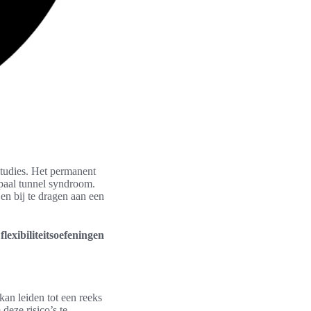
studies. Het permanent
rpaal tunnel syndroom.
n bij te dragen aan een
n
flexibiliteitsoefeningen
an leiden tot een reeks
deze risico’s te