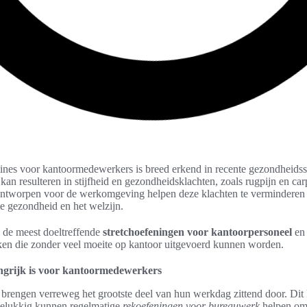
tines voor kantoormedewerkers is breed erkend in recente gezondheids
 kan resulteren in stijfheid en gezondheidsklachten, zoals rugpijn en ca
 ontworpen voor de werkomgeving helpen deze klachten te verminderen e
de gezondheid en het welzijn.
n de meest doeltreffende
stretchoefeningen voor kantoorpersoneel
e
en die zonder veel moeite op kantoor uitgevoerd kunnen worden.
ngrijk is voor kantoormedewerkers
rengen verreweg het grootste deel van hun werkdag zittend door. Dit k
elukkig kunnen regelmatige
rekoefeningen voor bureauwerk
helpen om 