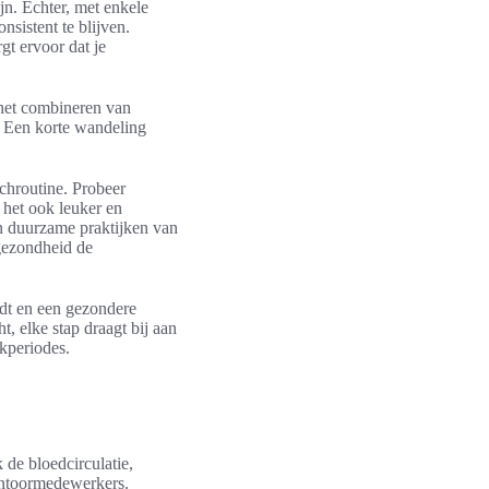
jn. Echter, met enkele
sistent te blijven.
rgt ervoor dat je
 het combineren van
n. Een korte wandeling
chroutine. Probeer
 het ook leuker en
n duurzame praktijken van
gezondheid de
udt en een gezondere
t, elke stap draagt bij aan
rkperiodes.
 de bloedcirculatie,
antoormedewerkers.