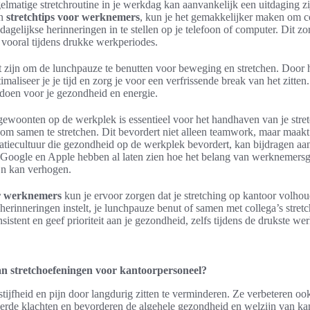
elmatige stretchroutine in je werkdag kan aanvankelijk een uitdaging zi
en
stretchtips voor werknemers
, kun je het gemakkelijker maken om con
 dagelijkse herinneringen in te stellen op je telefoon of computer. Dit zo
t, vooral tijdens drukke werkperiodes.
nt zijn om de lunchpauze te benutten voor beweging en stretchen. Door
imaliseer je je tijd en zorg je voor een verfrissende break van het zitte
doen voor je gezondheid en energie.
gewoonten op de werkplek is essentieel voor het handhaven van je stret
 om samen te stretchen. Dit bevordert niet alleen teamwork, maar maakt
atiecultuur die gezondheid op de werkplek bevordert, kan bijdragen aa
s Google en Apple hebben al laten zien hoe het belang van werknemers
ijn kan verhogen.
or werknemers
kun je ervoor zorgen dat je stretching op kantoor volho
herinneringen instelt, je lunchpauze benut of samen met collega’s stretch
nsistent en geef prioriteit aan je gezondheid, zelfs tijdens de drukste we
an stretchoefeningen voor kantoorpersoneel?
tijfheid en pijn door langdurig zitten te verminderen. Ze verbeteren ook
eerde klachten en bevorderen de algehele gezondheid en welzijn van k