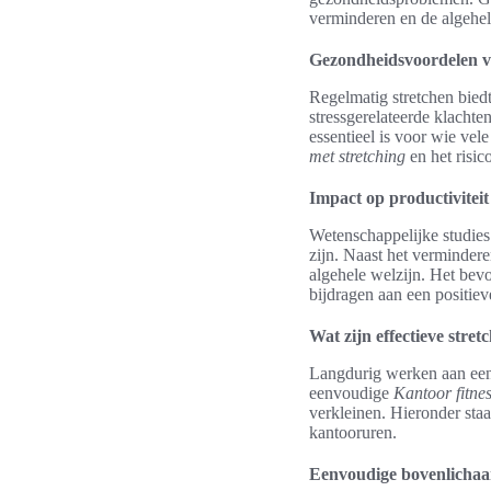
verminderen en de algehel
Gezondheidsvoordelen va
Regelmatig stretchen biedt
stressgerelateerde klachte
essentieel is voor wie vel
met stretching
en het risic
Impact op productiviteit
Wetenschappelijke studies
zijn. Naast het vermindere
algehele welzijn. Het bev
bijdragen aan een positiev
Wat zijn effectieve str
Langdurig werken aan een 
eenvoudige
Kantoor fitne
verkleinen. Hieronder sta
kantooruren.
Eenvoudige bovenlichaa