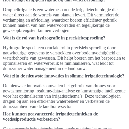
Druppelirrigatie is een waterbesparende irrigatietechnologie die
water direct aan de wortels van planten levert. Dit vermindert de
verdamping en afvloeiing, waardoor boeren efficiënter gebruik
kunnen maken van hun watervoorraden en tegelijkertijd de
gewasopbrengsten kunnen verhogen.
Wat is de rol van hydrografie in precisiebesproeiing?
Hydrografie speelt een cruciale rol in precisiebesproeiing door
nauwkeurige gegevens te verstrekken over bodemvochtigheid en
waterbehoefte van gewassen. Dit helpt boeren om het besproeien te
optimaliseren en waterverbruik te minimaliseren, wat leidt tot
duurzamer watermanagement in de landbouw.
Wat zijn de nieuwste innovaties in slimme irrigatietechnologie?
De nieuwste innovaties omvatten het gebruik van drones voor
gewasmonitoring, realtime-data-analyse en kunstmatige intelligentie
voor het optimaliseren van irrigatieschema’s. Deze technologieën
dragen bij aan een efficiënter waterbeheer en verbeteren de
duurzaamheid van de landbouwsector.
Hoe kunnen geavanceerde irrigatietechnieken de
voedselproductie verbeteren?
Geavanceerde irrigatietechnieken, zoals machine learning en