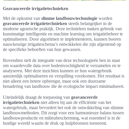
Geavanceerde irrigatietechnieken
Met de opkomst van
slimme landbouwtechnologie
worden
geavanceerde irrigatietechnieken
steeds belangrijker in de
moderne agrarische praktijk. Deze technieken maken gebruik van
kunstmatige intelligentie en machine learning om irrigatiebeheer te
optimaliseren. Door algoritmen te implementeren, kunnen boeren
nauwkeurige irrigatieschema’s ontwikkelen die zijn afgestemd op
de specifieke behoeften van hun gewassen.
Bovendien stelt de integratie van deze technologieën hen in staat
om waardevolle data over bodemvochtigheid te verzamelen en te
analyseren. Met deze inzichten kunnen ze hun watergebruik
aanzienlijk optimaliseren en verspilling voorkomen. Het resultaat is
niet alleen een betere opbrengst, maar ook een duurzame
benadering van landbouw die de ecologische impact minimaliseert.
Uiteindelijk draagt de toepassing van
geavanceerde
irrigatietechnieken
niet alleen bij aan de efficiëntie van het
watergebruik, maar bevordert het ook de ontwikkeling van slimme
landbouwmethoden. Dit zorgt voor een harmonieuze balans tussen
landbouwproductie en milieubescherming, wat essentieel is in de
huidige wereld waarin de druk op hulpbronnen toeneemt.