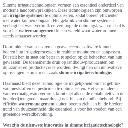
Slimme irrigatietechnologieën vormen een essentieel onderdeel van
moderne landbouwpraktijken. Deze technologieën zijn ontworpen
om
irrigatie systemen
te optimaliseren, zodat boeren efficiënter
met water kunnen omgaan. Het gebruik van slimme systemen
verlaagt het waterverbruik en verhoogt de opbrengst, wat cruciaal is
voor het
watermanagement
in een wereld waar waterbronnen
steeds schaarser worden.
Door middel van sensoren en geavanceerde software kunnen
boeren hun irrigatieprocessen in realtime monitoren en aanpassen.
Dit stelt hen in staat om beter in te spelen op de behoeften van hun
gewassen. De toenemende druk op landbouwproducenten om
duurzamer en productiever te worden, dwingt hen om innovatieve
oplossingen te omarmen, zoals
slimme irrigatietechnologie
.
Daarnaast biedt deze technologie de mogelijkheid om het gebruik
van meststoffen en pesticiden te optimaliseren. Het verminderen
van overmatig waterverbruik komt niet alleen de rentabiliteit van de
boerderij ten goede, maar draagt ook bij aan de milieubehoud. Bij
efficiënt
watermanagement
sluiten boeren zich aan bij de bredere
trend van duurzaamheid, die essentieel is voor het voeden van een
groeiende wereldbevolking.
Wat zijn de nieuwste innovaties in slimme irrigatietechnologie?