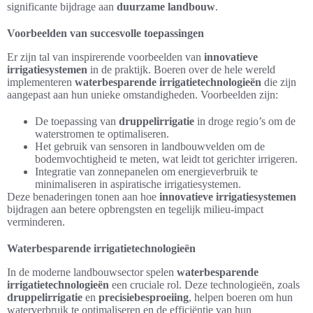
significante bijdrage aan
duurzame landbouw
.
Voorbeelden van succesvolle toepassingen
Er zijn tal van inspirerende voorbeelden van
innovatieve
irrigatiesystemen
in de praktijk. Boeren over de hele wereld
implementeren
waterbesparende irrigatietechnologieën
die zijn
aangepast aan hun unieke omstandigheden. Voorbeelden zijn:
De toepassing van
druppelirrigatie
in droge regio’s om de
waterstromen te optimaliseren.
Het gebruik van sensoren in landbouwvelden om de
bodemvochtigheid te meten, wat leidt tot gerichter irrigeren.
Integratie van zonnepanelen om energieverbruik te
minimaliseren in aspiratische irrigatiesystemen.
Deze benaderingen tonen aan hoe
innovatieve irrigatiesystemen
bijdragen aan betere opbrengsten en tegelijk milieu-impact
verminderen.
Waterbesparende irrigatietechnologieën
In de moderne landbouwsector spelen
waterbesparende
irrigatietechnologieën
een cruciale rol. Deze technologieën, zoals
druppelirrigatie
en
precisiebesproeiing
, helpen boeren om hun
waterverbruik te optimaliseren en de efficiëntie van hun