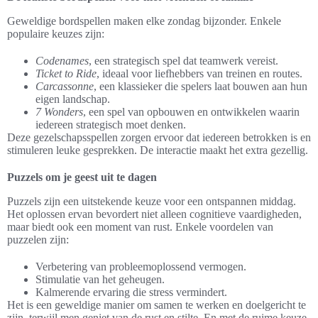
Geweldige bordspellen maken elke zondag bijzonder. Enkele
populaire keuzes zijn:
Codenames
, een strategisch spel dat teamwerk vereist.
Ticket to Ride
, ideaal voor liefhebbers van treinen en routes.
Carcassonne
, een klassieker die spelers laat bouwen aan hun
eigen landschap.
7 Wonders
, een spel van opbouwen en ontwikkelen waarin
iedereen strategisch moet denken.
Deze gezelschapsspellen zorgen ervoor dat iedereen betrokken is en
stimuleren leuke gesprekken. De interactie maakt het extra gezellig.
Puzzels om je geest uit te dagen
Puzzels zijn een uitstekende keuze voor een ontspannen middag.
Het oplossen ervan bevordert niet alleen cognitieve vaardigheden,
maar biedt ook een moment van rust. Enkele voordelen van
puzzelen zijn:
Verbetering van probleemoplossend vermogen.
Stimulatie van het geheugen.
Kalmerende ervaring die stress vermindert.
Het is een geweldige manier om samen te werken en doelgericht te
zijn, terwijl men geniet van de rust en stilte. En met de ruime keuze