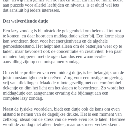
aan puzzels voor allerlei leeftijden en niveaus, is er altijd wel iets
dat aansluit bij ieders interesses.
Dat welverdiende dutje
Een lazy zondag is bij uitstek de gelegenheid om helemaal tot rust
te komen, en daar hoort een middag dutje zeker bij. Een korte slaap
kan wonderen doen voor het energieniveau en de algehele
gemoedstoestand. Het helpt niet alleen om de batterijen weer op te
laden, maar bevordert ook de concentratie en creativiteit. Een paar
minuten knipperen met de ogen kan dus een waardevolle
aanvulling zijn op een ontspannen zondag.
Om echt te profiteren van een middag dutje, is het belangrijk om de
juiste omstandigheden te creëren. Zorg voor een rustige omgeving,
vrij van afleidingen. Maak de ruimte gezellig met een comfortabel
dekentje en dim het licht om het slapen te bevorderen. Zo wordt het
middagdutje een aangename ervaring die bijdraagt aan een
complete lazy zondag.
Naast de fysieke voordelen, biedt een dutje ook de kans om even
afstand te nemen van de dagelijkse drukte. Het is een moment van
zelfzorg, ideaal om de stress van de week even los te laten. Hiermee
wordt de zondag niet alleen leuker, maar ook meer verkwikkend.