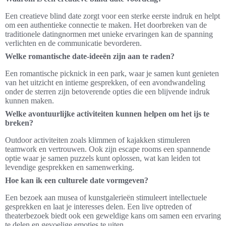
Een creatieve blind date zorgt voor een sterke eerste indruk en helpt
om een authentieke connectie te maken. Het doorbreken van de
traditionele datingnormen met unieke ervaringen kan de spanning
verlichten en de communicatie bevorderen.
Welke romantische date-ideeën zijn aan te raden?
Een romantische picknick in een park, waar je samen kunt genieten
van het uitzicht en intieme gesprekken, of een avondwandeling
onder de sterren zijn betoverende opties die een blijvende indruk
kunnen maken.
Welke avontuurlijke activiteiten kunnen helpen om het ijs te
breken?
Outdoor activiteiten zoals klimmen of kajakken stimuleren
teamwork en vertrouwen. Ook zijn escape rooms een spannende
optie waar je samen puzzels kunt oplossen, wat kan leiden tot
levendige gesprekken en samenwerking.
Hoe kan ik een culturele date vormgeven?
Een bezoek aan musea of kunstgalerieën stimuleert intellectuele
gesprekken en laat je interesses delen. Een live optreden of
theaterbezoek biedt ook een geweldige kans om samen een ervaring
te delen en gevoelige emoties te uiten.