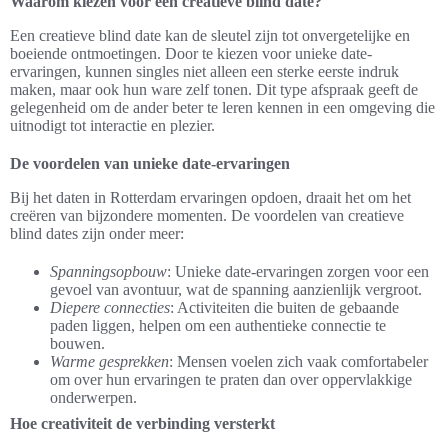
Waarom kiezen voor een creatieve blind date?
Een creatieve blind date kan de sleutel zijn tot onvergetelijke en
boeiende ontmoetingen. Door te kiezen voor unieke date-
ervaringen, kunnen singles niet alleen een sterke eerste indruk
maken, maar ook hun ware zelf tonen. Dit type afspraak geeft de
gelegenheid om de ander beter te leren kennen in een omgeving die
uitnodigt tot interactie en plezier.
De voordelen van unieke date-ervaringen
Bij het daten in Rotterdam ervaringen opdoen, draait het om het
creëren van bijzondere momenten. De voordelen van creatieve
blind dates zijn onder meer:
Spanningsopbouw
: Unieke date-ervaringen zorgen voor een
gevoel van avontuur, wat de spanning aanzienlijk vergroot.
Diepere connecties
: Activiteiten die buiten de gebaande
paden liggen, helpen om een authentieke connectie te
bouwen.
Warme gesprekken
: Mensen voelen zich vaak comfortabeler
om over hun ervaringen te praten dan over oppervlakkige
onderwerpen.
Hoe creativiteit de verbinding versterkt