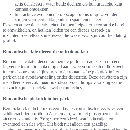
zelfs danslessen, waar beide deelnemers hun artistieke kant
kunnen ontdekken.
Interactieve evenementen: Escape rooms of quizavonden
zorgen voor een uitdagende en spannende sfeer.
Deze creatieve date activiteiten kunnen helpen om een sterke band
te ontwikkelen, en het kan leiden tot een dieper gesprek en
inzichten over elkaars interesses, die waardevol zijn voor het dating
profiel.
Romantische date ideeën die indruk maken
Romantische date ideeën kunnen de perfecte manier zijn om een
blijvende indruk te maken op elkaar. Twee voorbeelden die zowel
intiem als onvergetelijk zijn, zijn de romantische picknick in het
park en een avondwandeling onder de sterren. Deze activiteiten zijn
niet alleen sfeervol, maar ook ideaal voor flirttips voor singles die
op zoek zijn naar betekenisvolle connecties.
Romantische picknick in het park
Een picknick in het park is een klassiek romantisch idee. Kies een
schilderachtige locatie in Amsterdam, waar het gras groen en de
sfeer ontspannen is. Zorg voor een kleed, wat lekkernijen en
eventueel een fles wijn. Dit biedt niet alleen een gezellige
omgeving, maar ook de mogelijkheid om openhartige gesprekken te