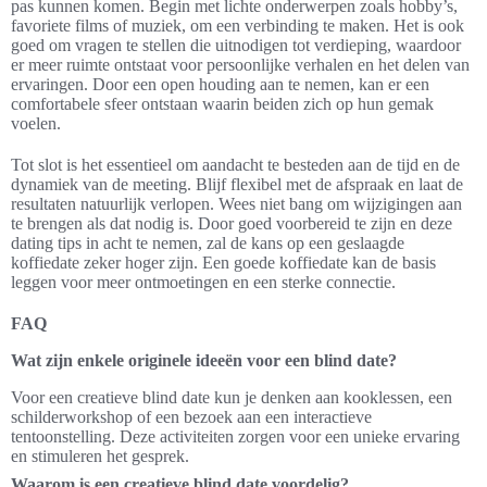
pas kunnen komen. Begin met lichte onderwerpen zoals hobby’s,
favoriete films of muziek, om een verbinding te maken. Het is ook
goed om vragen te stellen die uitnodigen tot verdieping, waardoor
er meer ruimte ontstaat voor persoonlijke verhalen en het delen van
ervaringen. Door een open houding aan te nemen, kan er een
comfortabele sfeer ontstaan waarin beiden zich op hun gemak
voelen.
Tot slot is het essentieel om aandacht te besteden aan de tijd en de
dynamiek van de meeting. Blijf flexibel met de afspraak en laat de
resultaten natuurlijk verlopen. Wees niet bang om wijzigingen aan
te brengen als dat nodig is. Door goed voorbereid te zijn en deze
dating tips in acht te nemen, zal de kans op een geslaagde
koffiedate zeker hoger zijn. Een goede koffiedate kan de basis
leggen voor meer ontmoetingen en een sterke connectie.
FAQ
Wat zijn enkele originele ideeën voor een blind date?
Voor een creatieve blind date kun je denken aan kooklessen, een
schilderworkshop of een bezoek aan een interactieve
tentoonstelling. Deze activiteiten zorgen voor een unieke ervaring
en stimuleren het gesprek.
Waarom is een creatieve blind date voordelig?