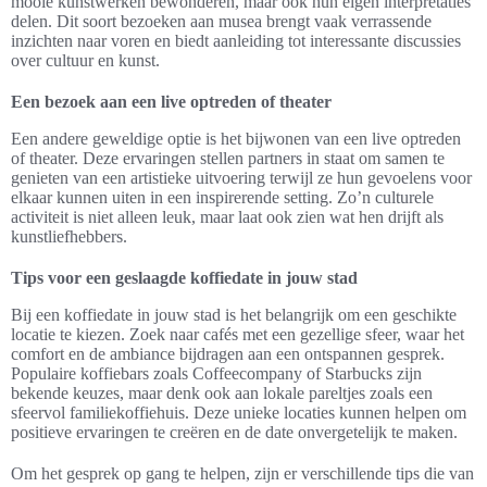
mooie kunstwerken bewonderen, maar ook hun eigen interpretaties
delen. Dit soort bezoeken aan musea brengt vaak verrassende
inzichten naar voren en biedt aanleiding tot interessante discussies
over cultuur en kunst.
Een bezoek aan een live optreden of theater
Een andere geweldige optie is het bijwonen van een live optreden
of theater. Deze ervaringen stellen partners in staat om samen te
genieten van een artistieke uitvoering terwijl ze hun gevoelens voor
elkaar kunnen uiten in een inspirerende setting. Zo’n culturele
activiteit is niet alleen leuk, maar laat ook zien wat hen drijft als
kunstliefhebbers.
Tips voor een geslaagde koffiedate in jouw stad
Bij een koffiedate in jouw stad is het belangrijk om een geschikte
locatie te kiezen. Zoek naar cafés met een gezellige sfeer, waar het
comfort en de ambiance bijdragen aan een ontspannen gesprek.
Populaire koffiebars zoals Coffeecompany of Starbucks zijn
bekende keuzes, maar denk ook aan lokale pareltjes zoals een
sfeervol familiekoffiehuis. Deze unieke locaties kunnen helpen om
positieve ervaringen te creëren en de date onvergetelijk te maken.
Om het gesprek op gang te helpen, zijn er verschillende tips die van