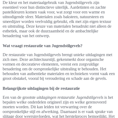
De kleur en het materiaalgebruik van Jugendstilgevels zijn
essentieel voor hun distinctieve uiterlijk. Aardetinten en zachte
pastelkleuren komen vaak voor, wat zorgt voor een warme en
uitnodigende sfeer. Materialen zoals baksteen, natuursteen en
smeedijzer worden veelvuldig gebruikt, elk met zijn eigen textuur
en uitstraling. Deze keuze van materialen benadrukt niet alleen de
esthetiek, maar ook de duurzaamheid en de ambachtelijke
benadering van het ontwerp.
Wat vraagt restauratie van Jugendstilgevels?
De restauratie van Jugendstilgevels brengt unieke uitdagingen met
zich mee. Deze architectuurstijl, gekenmerkt door organische
vormen en decoratieve elementen, vereist een zorgvuldige
benadering om de oorspronkelijke uitstraling te behouden. Het
behouden van authentieke materialen en technieken vormt vaak een
groot obstakel, vooral bij veroudering en schade aan de gevels.
Belangrijkste uitdagingen bij de restauratie
Een van de grootste
uitdagingen restauratie Jugendstilgevels
is het
bepalen welke onderdelen origineel zijn en welke gerenoveerd
moeten worden. Dit kan leiden tot verwarring over de
oorspronkelijke stijl en afwerking. Daarnaast is er vaak sprake van
slijtage door weersinvloeden, wat het herstelproces bemoeilijkt. Het