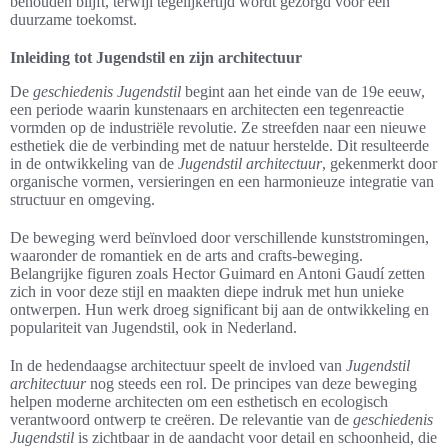
behouden blijft, terwijl tegelijkertijd wordt gezorgd voor een
duurzame toekomst.
Inleiding tot Jugendstil en zijn architectuur
De
geschiedenis Jugendstil
begint aan het einde van de 19e eeuw,
een periode waarin kunstenaars en architecten een tegenreactie
vormden op de industriële revolutie. Ze streefden naar een nieuwe
esthetiek die de verbinding met de natuur herstelde. Dit resulteerde
in de ontwikkeling van de
Jugendstil architectuur
, gekenmerkt door
organische vormen, versieringen en een harmonieuze integratie van
structuur en omgeving.
De beweging werd beïnvloed door verschillende kunststromingen,
waaronder de romantiek en de arts and crafts-beweging.
Belangrijke figuren zoals Hector Guimard en Antoni Gaudí zetten
zich in voor deze stijl en maakten diepe indruk met hun unieke
ontwerpen. Hun werk droeg significant bij aan de ontwikkeling en
populariteit van Jugendstil, ook in Nederland.
In de hedendaagse architectuur speelt de invloed van
Jugendstil
architectuur
nog steeds een rol. De principes van deze beweging
helpen moderne architecten om een esthetisch en ecologisch
verantwoord ontwerp te creëren. De relevantie van de
geschiedenis
Jugendstil
is zichtbaar in de aandacht voor detail en schoonheid, die