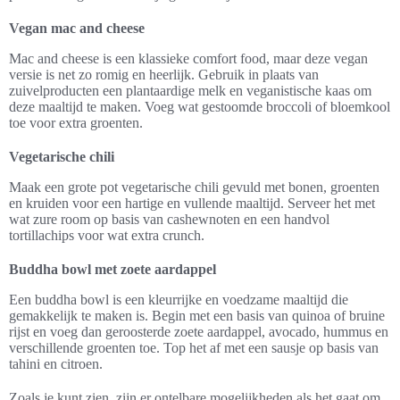
Vegan mac and cheese
Mac and cheese is een klassieke comfort food, maar deze vegan
versie is net zo romig en heerlijk. Gebruik in plaats van
zuivelproducten een plantaardige melk en veganistische kaas om
deze maaltijd te maken. Voeg wat gestoomde broccoli of bloemkool
toe voor extra groenten.
Vegetarische chili
Maak een grote pot vegetarische chili gevuld met bonen, groenten
en kruiden voor een hartige en vullende maaltijd. Serveer het met
wat zure room op basis van cashewnoten en een handvol
tortillachips voor wat extra crunch.
Buddha bowl met zoete aardappel
Een buddha bowl is een kleurrijke en voedzame maaltijd die
gemakkelijk te maken is. Begin met een basis van quinoa of bruine
rijst en voeg dan geroosterde zoete aardappel, avocado, hummus en
verschillende groenten toe. Top het af met een sausje op basis van
tahini en citroen.
Zoals je kunt zien, zijn er ontelbare mogelijkheden als het gaat om