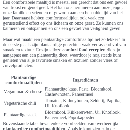
Een comfortabele maaltijd is meestal een gerecht dat ons een gevoel
van troost en genot geeft. Het kan ons herinneren aan onze jeugd,
onze familie en vrienden of gewoon aan een bepaalde tijd van het
jaar. Daarnaast hebben comfortmaaltijden ook vaak een
geruststellend effect op ons lichaam en onze geest. Ze kunnen ons
kalmeren en ontspannen en ons een gevoel van veiligheid geven.
Maar wat maakt een plantaardige comfortmaaltijd net zo lekker? In
de eerste plaats zijn plantaardige gerechten vaak verrassend vol van
smaak en textuur. Er zijn talloze
comfort food recepten
die zijn
aangepast aan een plantaardig dieet, waardoor je nog steeds kunt
genieten van al je favoriete smaken en texturen zonder vlees of
zuivelproducten.
Plantaardige
Ingrediënten
comfortmaaltijden
Plantaardige kaas, Pasta, Bloemkool,
Vegan mac & cheese
Cashewnoten, Paneermeel
Tomaten, Kidneybonen, Selderij, Paprika,
Vegetarische chili
Ui, Knoflook
Bloemkool, Kikkererwten, Ui, Knoflook,
Plantaardige steak
Paneermeel, Paprikapoeder
Bovenstaande tabel bevat enkele voorbeelden van overheerlijke
plantaardige comfortmaaltijden
. Zoals je kunt zien, zijn de