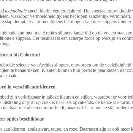
ed technologie
speelt hierbij een cruciale rol. Het speciaal ontwikkeld
rdelen, waardoor vermoeidheid tijdens het lopen aanzienlijk vermindert
ke stap dempt, ervaart men tijdens het dragen van deze slippers minder 
ombinatie kan men met Archies slippers lange tijd op de voeten staan z
itionele slippers. Het resultaat is een scherpe focus op welzijn en comf
nding.
leuren bij Colorie.nl
itgebreide selectie van Archies slippers, ontworpen om de veelzijdigheid
 stijlen te benadrukken. Klanten kunnen hun perfecte paar kiezen dat zo
jke smaak.
bed in verschillende kleuren
bed zijn verkrijgbaar in talloze kleuren en stijlen, waardoor er voor ie
uitstraling of juist op zoek is naar iets opvallends, de keuze is enorm. 
dat haar niet alleen comfort biedt, maar ook haar unieke stijl onderstre
eer opties beschikbaar
la aan kleuren, zoals zwart, taupe, en roze. Daarnaast zijn er ook meer l