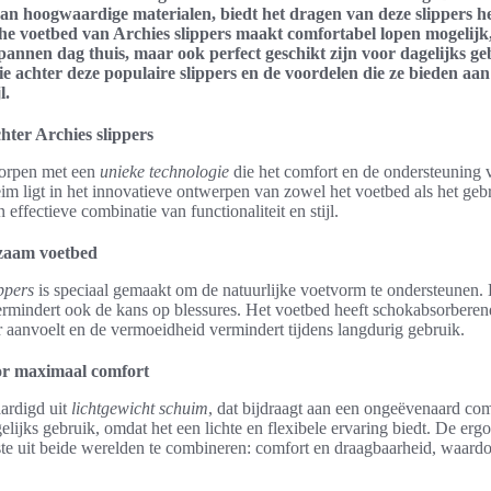
an hoogwaardige materialen, biedt het dragen van deze slippers he
he voetbed van Archies slippers maakt comfortabel lopen mogelijk,
spannen dag thuis, maar ook perfect geschikt zijn voor dagelijks geb
e achter deze populaire slippers en de voordelen die ze bieden aa
l.
hter Archies slippers
worpen met een
unieke technologie
die het comfort en de ondersteuning 
eim ligt in het innovatieve ontwerpen van zowel het voetbed als het geb
 effectieve combinatie van functionaliteit en stijl.
zaam voetbed
ppers
is speciaal gemaakt om de natuurlijke voetvorm te ondersteunen. D
ermindert ook de kans op blessures. Het voetbed heeft schokabsorbere
r aanvoelt en de vermoeidheid vermindert tijdens langdurig gebruik.
or maximaal comfort
aardigd uit
lichtgewicht schuim
, dat bijdraagt aan een ongeëvenaard com
gelijks gebruik, omdat het een lichte en flexibele ervaring biedt. De er
te uit beide werelden te combineren: comfort en draagbaarheid, waardoo