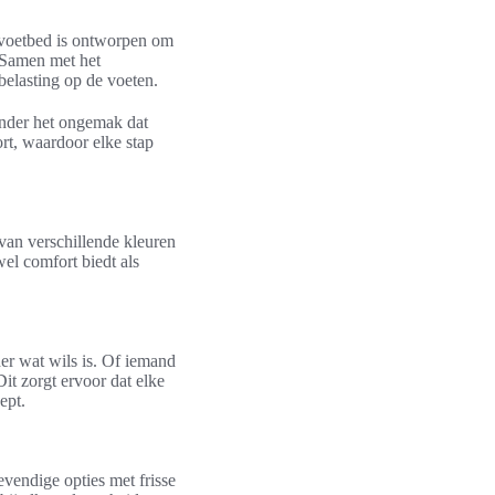
e voetbed is ontworpen om
. Samen met het
belasting op de voeten.
onder het ongemak dat
ort, waardoor elke stap
 van verschillende kleuren
wel comfort biedt als
der wat wils is. Of iemand
Dit zorgt ervoor dat elke
ept.
evendige opties met frisse