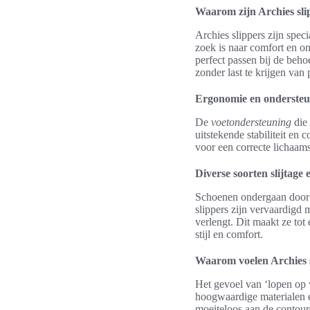
Waarom zijn Archies slip
Archies slippers zijn spe
zoek is naar comfort en o
perfect passen bij de beho
zonder last te krijgen van
Ergonomie en ondersteun
De
voetondersteuning
die 
uitstekende stabiliteit en
voor een correcte lichaam
Diverse soorten slijtage
Schoenen ondergaan door da
slippers zijn vervaardigd 
verlengt. Dit maakt ze tot
stijl en comfort.
Waarom voelen Archies s
Het gevoel van ‘lopen op 
hoogwaardige materialen e
moeiteloos aan de contour