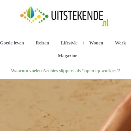
Goede leven
Reizen
Lifestyle
Wonen
Werk
Magazine
Waarom voelen Archies slippers als ‘lopen op wolkjes’?