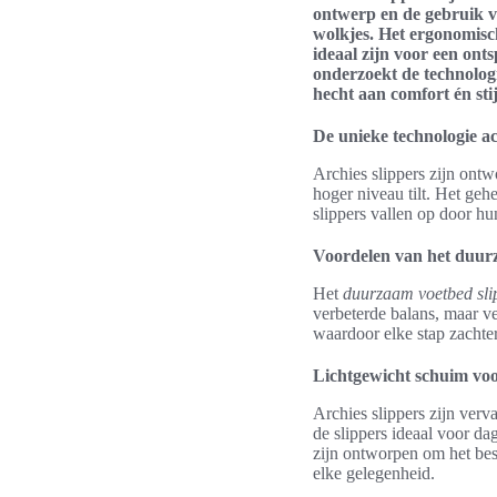
ontwerp en de gebruik v
wolkjes. Het ergonomisc
ideaal zijn voor een ont
onderzoekt de technologi
hecht aan comfort én stij
De unieke technologie ac
Archies slippers zijn ont
hoger niveau tilt. Het geh
slippers vallen op door hun
Voordelen van het duur
Het
duurzaam voetbed sli
verbeterde balans, maar v
waardoor elke stap zachte
Lichtgewicht schuim vo
Archies slippers zijn verv
de slippers ideaal voor da
zijn ontworpen om het bes
elke gelegenheid.