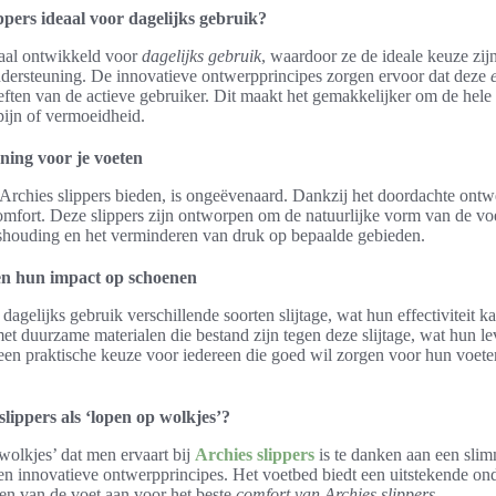
pers ideaal voor dagelijks gebruik?
ciaal ontwikkeld voor
dagelijks gebruik
, waardoor ze de ideale keuze zij
ndersteuning. De innovatieve ontwerpprincipes zorgen ervoor dat deze
eften van de actieve gebruiker. Dit maakt het gemakkelijker om de hele 
 pijn of vermoeidheid.
ing voor je voeten
Archies slippers bieden, is ongeëvenaard. Dankzij het doordachte ontw
 comfort. Deze slippers zijn ontworpen om de natuurlijke vorm van de vo
shouding en het verminderen van druk op bepaalde gebieden.
 en hun impact op schoenen
gelijks gebruik verschillende soorten slijtage, wat hun effectiviteit k
met duurzame materialen die bestand zijn tegen deze slijtage, wat hun l
 een praktische keuze voor iedereen die goed wil zorgen voor hun voete
lippers als ‘lopen op wolkjes’?
wolkjes’ dat men ervaart bij
Archies slippers
is te danken aan een sli
n innovatieve ontwerpprincipes. Het voetbed biedt een uitstekende ond
en van de voet aan voor het beste
comfort van Archies slippers
.