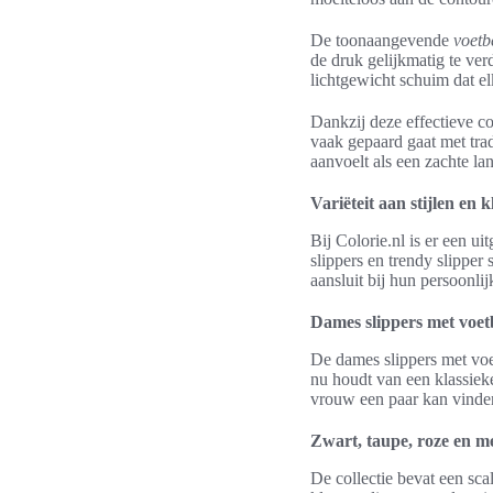
De toonaangevende
voetb
de druk gelijkmatig te ve
lichtgewicht schuim dat el
Dankzij deze effectieve c
vaak gepaard gaat met trad
aanvoelt als een zachte la
Variëteit aan stijlen en k
Bij Colorie.nl is er een u
slippers en trendy slipper
aansluit bij hun persoonli
Dames slippers met voet
De dames slippers met voet
nu houdt van een klassieke 
vrouw een paar kan vinden 
Zwart, taupe, roze en m
De collectie bevat een sca