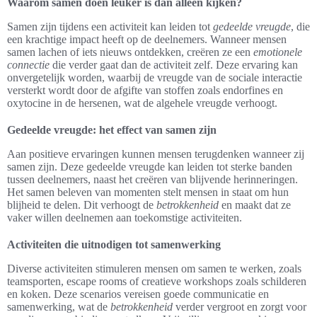
Waarom samen doen leuker is dan alleen kijken?
Samen zijn tijdens een activiteit kan leiden tot
gedeelde vreugde
, die
een krachtige impact heeft op de deelnemers. Wanneer mensen
samen lachen of iets nieuws ontdekken, creëren ze een
emotionele
connectie
die verder gaat dan de activiteit zelf. Deze ervaring kan
onvergetelijk worden, waarbij de vreugde van de sociale interactie
versterkt wordt door de afgifte van stoffen zoals endorfines en
oxytocine in de hersenen, wat de algehele vreugde verhoogt.
Gedeelde vreugde: het effect van samen zijn
Aan positieve ervaringen kunnen mensen terugdenken wanneer zij
samen zijn. Deze gedeelde vreugde kan leiden tot sterke banden
tussen deelnemers, naast het creëren van blijvende herinneringen.
Het samen beleven van momenten stelt mensen in staat om hun
blijheid te delen. Dit verhoogt de
betrokkenheid
en maakt dat ze
vaker willen deelnemen aan toekomstige activiteiten.
Activiteiten die uitnodigen tot samenwerking
Diverse activiteiten stimuleren mensen om samen te werken, zoals
teamsporten, escape rooms of creatieve workshops zoals schilderen
en koken. Deze scenarios vereisen goede communicatie en
samenwerking, wat de
betrokkenheid
verder vergroot en zorgt voor