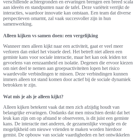
verschillende achtergronden en ervaringen brengen een breed scala
aan ideeën en standpunten naar de tafel. Deze variëteit verrijkt de
interacties, waardoor innovatie kan ontstaan. Een team dat diverse
perspectieven omarmt, zal vaak succesvoller zijn in hun
samenwerking.
Alleen kijken vs samen doen: een vergelijking
Wanneer men alleen kijkt naar een activiteit, gaat er veel meer
verloren dan enkel het visuele deel. Het betreft niet alleen een
gemiste kans voor sociale interactie, maar het kan ook leiden tot
gevoelens van eenzaamheid en isolatie. Degenen die ervoor kiezen
om niet deel te nemen aan groepsactiviteiten lopen het risico
waardevolle verbindingen te missen. Deze verbindingen kunnen
immers alleen tot stand komen door actief bij de sociale dynamiek
betrokken te zijn.
Wat mis je als je alleen kijkt?
Alleen kijken betekent vaak dat men zich afzijdig houdt van
belangrijke ervaringen. Ondanks dat men misschien denkt dat het
leuk kan zijn om op afstand te observeren, is dit juist een gemiste
kans. De interactie met anderen, de gezamenlijke vreugde en de
mogelijkheid om nieuwe vrienden te maken worden hierdoor
gemist. De opbouw van sociale vaardigheden en het ontwikkelen