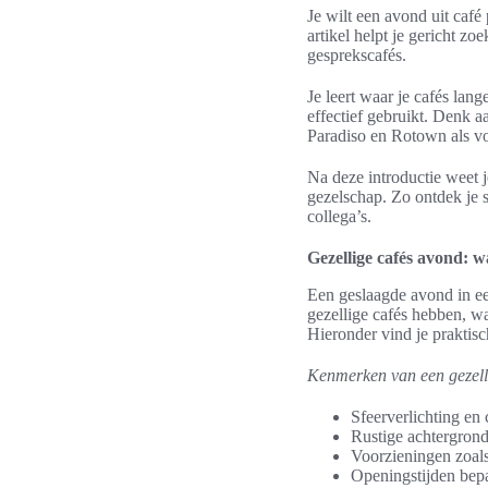
Je wilt een avond uit café 
artikel helpt je gericht z
gesprekscafés.
Je leert waar je cafés lan
effectief gebruikt. Denk a
Paradiso en Rotown als v
Na deze introductie weet j
gezelschap. Zo ontdek je 
collega’s.
Gezellige cafés avond: 
Een geslaagde avond in ee
gezellige cafés hebben, w
Hieronder vind je praktis
Kenmerken van een gezell
Sfeerverlichting en
Rustige achtergrond
Voorzieningen zoals
Openingstijden bepal