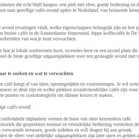
plannen die echt blijft hangen: een plek met sfeer, goede bediening en de
oeken naar gezellige cafés avond opties in Nederland, van bruisende kroeg
ge avond ervaringen vindt, welke eigenschappen belangrijk zijn en hoe 
an bruine cafés in de Amsterdamse binnenstad, hippe koffiecafés in De P
oorbeelden van wat je kunt verwachten.
e hoe je lokale zoektermen inzet, recensies leest en een avond plant die
snel de beste gezellige uitgaansplekken voor een geslaagde avond met vr
waar te zoeken en wat te verwachten
n café hangt af van sfeer, openingstijden en voorzieningen. Je wil we
anneer ze druk zijn en welke plekken avondvriendelijke cafés zijn voor
che punten en zoekstrategieën om slimme keuzes te maken.
ige cafés avond
 comfortabele zitplaatsen vormen de basis van sfeer kenmerken café.
muziek die gesprekken toestaat en vriendelijke bediening versterken de
 verwarmde terrassen, goede toiletten en wifi dragen bij aan gemak.
en de sfeer: veel stedelijke uitgaansplekken zijn later open en gelden 