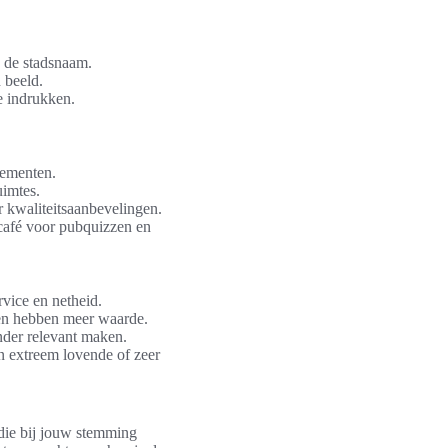
s de stadsnaam.
h beeld.
e indrukken.
nementen.
uimtes.
r kwaliteitsaanbevelingen.
café voor pubquizzen en
rvice en netheid.
gen hebben meer waarde.
der relevant maken.
n extreem lovende of zeer
 die bij jouw stemming