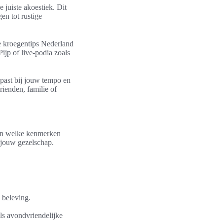
 juiste akoestiek. Dit
en tot rustige
je kroegentips Nederland
ijp of live-podia zoals
 past bij jouw tempo en
ienden, familie of
ten welke kenmerken
 jouw gezelschap.
 beleving.
als avondvriendelijke