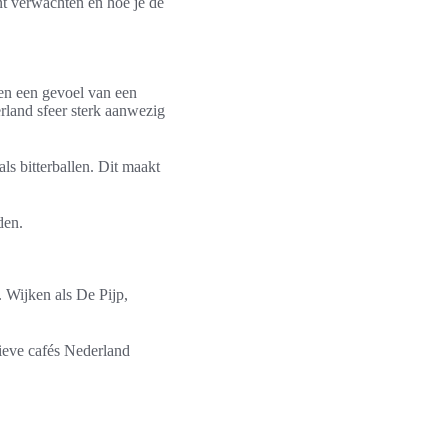
unt verwachten en hoe je de
ven een gevoel van een
land sfeer sterk aanwezig
ls bitterballen. Dit maakt
den.
. Wijken als De Pijp,
tieve cafés Nederland