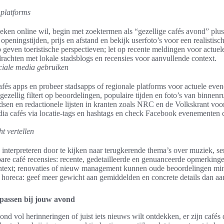
 platforms
eken online wil, begin met zoektermen als “gezellige cafés avond” plu
 openingstijden, prijs en afstand en bekijk userfoto’s voor een realistisc
 geven toeristische perspectieven; let op recente meldingen voor actuel
chten met lokale stadsblogs en recensies voor aanvullende context.
ciale media gebruiken
cafés apps en probeer stadsapps of regionale platforms voor actuele eve
zellig filtert op beoordelingen, populaire tijden en foto’s van binnenr
idsen en redactionele lijsten in kranten zoals NRC en de Volkskrant voo
ia cafés via locatie-tags en hashtags en check Facebook evenementen 
ht vertellen
 interpreteren door te kijken naar terugkerende thema’s over muziek, se
re café recensies: recente, gedetailleerde en genuanceerde opmerkin
ntext; renovaties of nieuw management kunnen oude beoordelingen min
 horeca: geef meer gewicht aan gemiddelden en concrete details dan aa
e passen bij jouw avond
ond vol herinneringen of juist iets nieuws wilt ontdekken, er zijn cafés