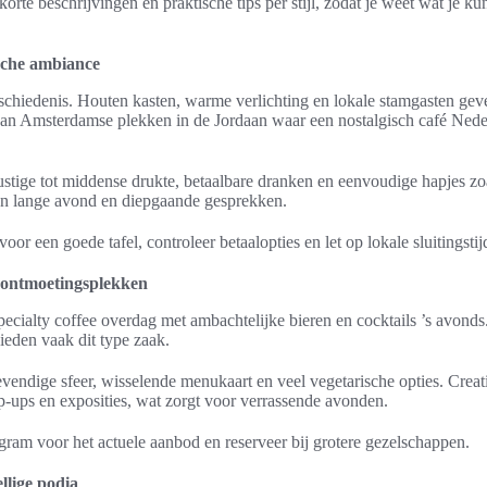
korte beschrijvingen en praktische tips per stijl, zodat je weet wat je k
ische ambiance
geschiedenis. Houten kasten, warme verlichting en lokale stamgasten ge
an Amsterdamse plekken in de Jordaan waar een nostalgisch café Neder
stige tot middense drukte, betaalbare dranken en eenvoudige hapjes zoa
en lange avond en diepgaande gesprekken.
oor een goede tafel, controleer betaalopties en let op lokale sluitingstij
e ontmoetingsplekken
ecialty coffee overdag met ambachtelijke bieren en cocktails ’s avonds
eden vaak dit type zaak.
evendige sfeer, wisselende menukaart en veel vegetarische opties. Crea
p-ups en exposities, wat zorgt voor verrassende avonden.
agram voor het actuele aanbod en reserveer bij grotere gezelschappen.
llige podia