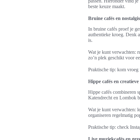
passen. Hieronder vind je 
beste keuze maakt.
Bruine cafés en nostalg
In bruine cafés proef je 
authentieke kroeg. Denk a
is.
Wat je kunt verwachten: ru
zo’n plek geschikt voor e
Praktische tip: kom vroeg v
Hippe cafés en creatiev
Hippe cafés combineren sp
Katendrecht en Lombok bi
Wat je kunt verwachten: l
organiseren regelmatig po
Praktische tip: check Inst
Live muziekcafés en geze