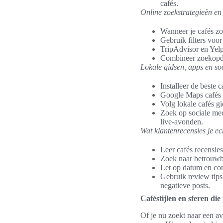
cafés.
Online zoekstrategieën en
Wanneer je cafés zo
Gebruik filters voor
TripAdvisor en Yelp
Combineer zoekopdra
Lokale gidsen, apps en so
Installeer de beste 
Google Maps cafés ge
Volg lokale cafés g
Zoek op sociale med
live-avonden.
Wat klantenrecensies je ec
Leer cafés recensies
Zoek naar betrouwba
Let op datum en co
Gebruik review tips
negatieve posts.
Caféstijlen en sferen di
Of je nu zoekt naar een av