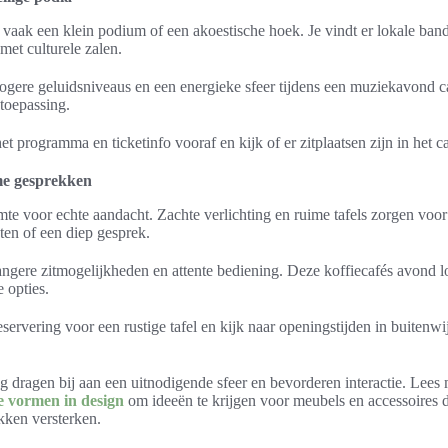
vaak een klein podium of een akoestische hoek. Je vindt er lokale band
et culturele zalen.
ogere geluidsniveaus en een energieke sfeer tijdens een muziekavond caf
toepassing.
het programma en ticketinfo vooraf en kijk of er zitplaatsen zijn in het 
eme gesprekken
mte voor echte aandacht. Zachte verlichting en ruime tafels zorgen voor
ten of een diep gesprek.
angere zitmogelijkheden en attente bediening. Deze koffiecafés avond l
 opties.
eservering voor een rustige tafel en kijk naar openingstijden in buitenwi
 dragen bij aan een uitnodigende sfeer en bevorderen interactie. Lees 
e vormen in design
om ideeën te krijgen voor meubels en accessoires 
kken versterken.