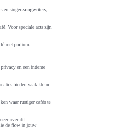
s en singer-songwriters,
é. Voor speciale acts zijn
café met podium.
 privacy en een intieme
ocaties bieden vaak kleine
jken waar rustiger cafés te
meer over dit
die de flow in jouw