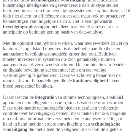
kunstmatige intelligentie en geavanceerde data-analyse stellen
bedrijven in staat om hun beveiligingssystemen te optimaliseren. Dit
leidt niet alleen tot efficiëntere processen, maar ook tot proactieve
benaderingen van mogelijke risico’s. Het is een tijd waarin
beveiligingsoplossingen
niet alleen reactiviteit vereisen, maar
anticipatie op bedreigingen op basis van data-analyse.
Met de opkomst van hybride werken, waar medewerkers zowel op
kantoor als op afstand opereren, is de behoefte aan flexibele en
aanpasbare beveiligingsstrategieën groter dan ooit. Bedrijven
moeten investeren in systemen die zich gemakkelijk kunnen
aanpassen aan diverse werkstructuren. De combinatie van fysieke
en digitale beveiliging zal essentieel zijn om een veilige
werkomgeving te garanderen. Deze verschuiving benadrukt de
noodzaak voor behandelingen die de
kantoorveiligheid
in een
breed perspectief bekijken.
Daarnaast zal de
integratie
van slimme technologieën, zoals
IoT
-
apparaten en intelligente sensoren, steeds vaker de norm worden.
Deze opkomende technologieën bieden niet alleen verbeterde
controle over beveiligingssystemen, maar maken het ook mogelijk
om real-time informatie te verzamelen en te analyseren. Dit gaat
hand in hand met de verdere ontwikkeling van
technologische
vooruitgang
die niet alleen de veiligheid, maar ook de algehele