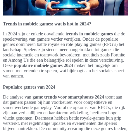
Trends in mobiele games: wat is hot in 2024?
In 2024 zijn er enkele opvallende
trends in mobiele games
die de
speelervaring van gamers verder verrijken. Onder de populaire
genres domineren battle royale en role-playing games (RPG’s) het
landschap. Spelers zijn steeds meer aangetrokken tot games die
sociale interactie en teamwork bevorderen, met titels zoals Fortnite
en Among Us die een belangrijke rol spelen in deze verschuiving.
Deze
populaire mobiele games 2024
maken het mogelijk om
samen met vrienden te spelen, wat bijdraagt aan het sociale aspect
van gamen.
Populaire genres van 2024
De analyse van
game trends voor smartphones 2024
toont aan
dat gamers passen bij hun voorkeuren voor competitieve en
samenwerkende gameplay. Vooral de opkomst van RPG’s, die rijk
zijn aan verhaallijnen en karakterontwikkeling, heeft een hoge
vlucht genomen. Daarnaast hebben battle royale-games hun grip
versterkt, met regelmatige updates en evenementen die spelers
blijven aantrekken. De community-ervaring die deze genres bieden,