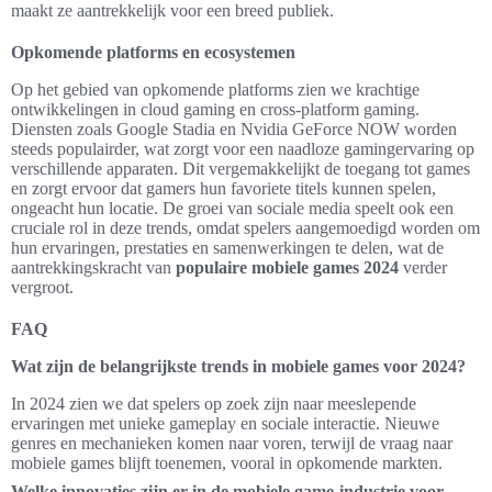
maakt ze aantrekkelijk voor een breed publiek.
Opkomende platforms en ecosystemen
Op het gebied van opkomende platforms zien we krachtige
ontwikkelingen in cloud gaming en cross-platform gaming.
Diensten zoals Google Stadia en Nvidia GeForce NOW worden
steeds populairder, wat zorgt voor een naadloze gamingervaring op
verschillende apparaten. Dit vergemakkelijkt de toegang tot games
en zorgt ervoor dat gamers hun favoriete titels kunnen spelen,
ongeacht hun locatie. De groei van sociale media speelt ook een
cruciale rol in deze trends, omdat spelers aangemoedigd worden om
hun ervaringen, prestaties en samenwerkingen te delen, wat de
aantrekkingskracht van
populaire mobiele games 2024
verder
vergroot.
FAQ
Wat zijn de belangrijkste trends in mobiele games voor 2024?
In 2024 zien we dat spelers op zoek zijn naar meeslepende
ervaringen met unieke gameplay en sociale interactie. Nieuwe
genres en mechanieken komen naar voren, terwijl de vraag naar
mobiele games blijft toenemen, vooral in opkomende markten.
Welke innovaties zijn er in de mobiele game-industrie voor