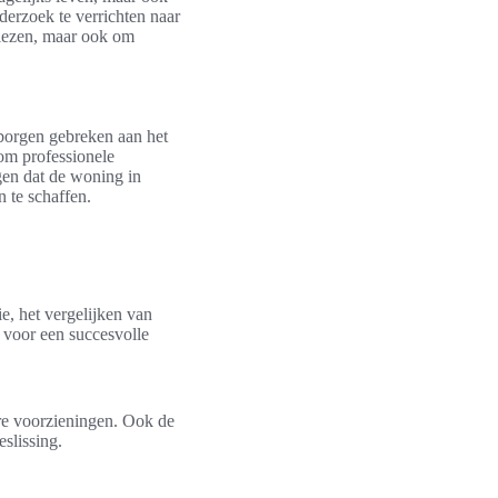
erzoek te verrichten naar
kiezen, maar ook om
rborgen gebreken aan het
 om professionele
gen dat de woning in
n te schaffen.
ie, het vergelijken van
l voor een succesvolle
ere voorzieningen. Ook de
slissing.