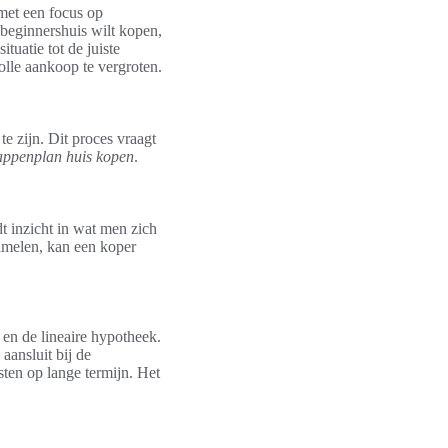
 met een focus op
beginnershuis wilt kopen,
tuatie tot de juiste
lle aankoop te vergroten.
e zijn. Dit proces vraagt
appenplan huis kopen
.
t inzicht in wat men zich
amelen, kan een koper
 en de lineaire hypotheek.
ansluit bij de
osten op lange termijn. Het