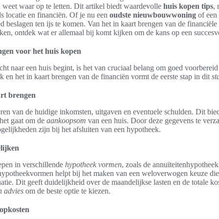
weet waar op te letten. Dit artikel biedt waardevolle
huis kopen tips
,
s locatie en financiën. Of je nu een
oudste nieuwbouwwoning
of een 
 beslagen ten ijs te komen. Van het in kaart brengen van de financiële si
en, ontdek wat er allemaal bij komt kijken om de kans op een succesvo
ngen voor het huis kopen
t naar een huis begint, is het van cruciaal belang om goed voorbereid t
en het in kaart brengen van de financiën vormt de eerste stap in dit
st
art brengen
ren van de huidige inkomsten, uitgaven en eventuele schulden. Dit bied
het gaat om de
aankoopsom
van een huis. Door deze gegevens te verz
gelijkheden zijn bij het afsluiten van een hypotheek.
lijken
epen in verschillende
hypotheek vormen
, zoals de annuïteitenhypotheek
hypotheekvormen helpt bij het maken van een weloverwogen keuze die a
uatie. Dit geeft duidelijkheid over de maandelijkse lasten en de totale k
n advies
om de beste optie te kiezen.
opkosten