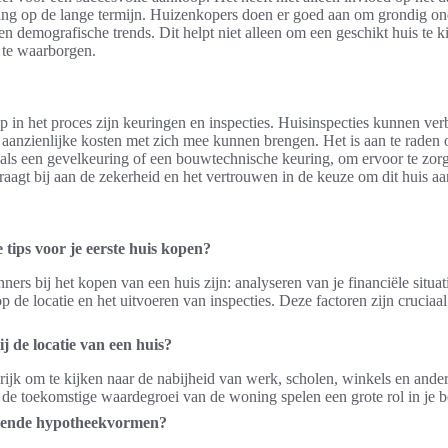
g op de lange termijn. Huizenkopers doen er goed aan om grondig ond
en demografische trends. Dit helpt niet alleen om een geschikt huis te 
 te waarborgen.
p in het proces zijn keuringen en inspecties. Huisinspecties kunnen ve
k aanzienlijke kosten met zich mee kunnen brengen. Het is aan te raden
 zoals een gevelkeuring of een bouwtechnische keuring, om ervoor te zor
draagt bij aan de zekerheid en het vertrouwen in de keuze om dit huis aa
 tips voor je eerste huis kopen?
ners bij het kopen van een huis zijn: analyseren van je financiële situat
 de locatie en het uitvoeren van inspecties. Deze factoren zijn cruciaa
j de locatie van een huis?
ngrijk om te kijken naar de nabijheid van werk, scholen, winkels en and
 de toekomstige waardegroei van de woning spelen een grote rol in je be
illende hypotheekvormen?