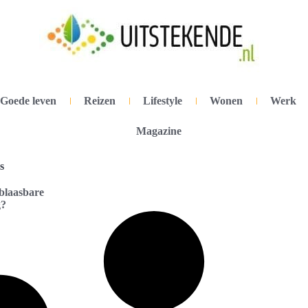
Goede leven
Reizen
Lifestyle
Wonen
Werk
Magazine
s
blaasbare
g?