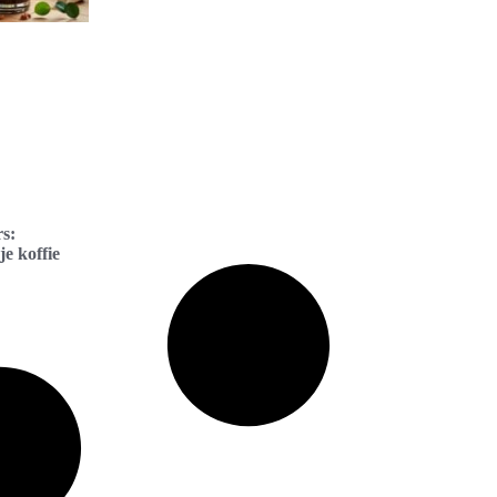
rs:
e koffie