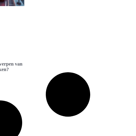
twerpen van
ken?