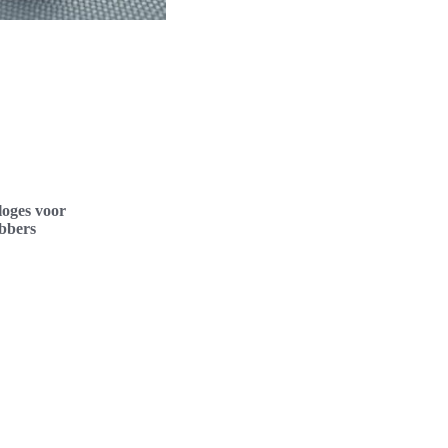
loges voor
ebbers