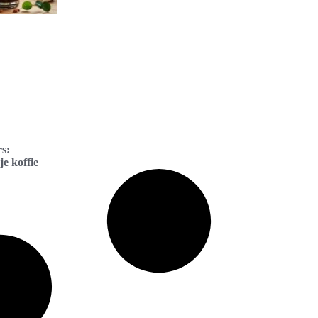
rs:
e koffie