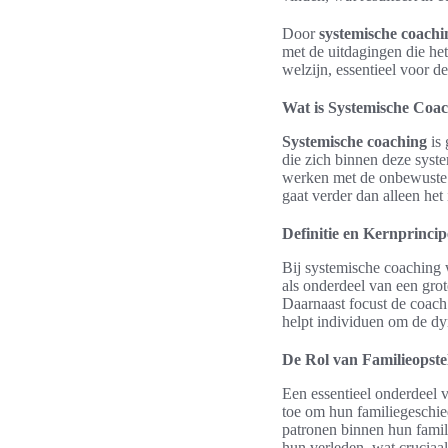
Door
systemische coachi
met de uitdagingen die he
welzijn, essentieel voor d
Wat is Systemische Coa
Systemische coaching
is 
die zich binnen deze syst
werken met de onbewuste p
gaat verder dan alleen het
Definitie en Kernprincip
Bij systemische coaching 
als onderdeel van een gro
Daarnaast focust de coach 
helpt individuen om de dy
De Rol van Familieopste
Een essentieel onderdeel 
toe om hun familiegeschied
patronen binnen hun famil
hun verleden, wat cruciaal