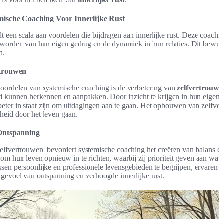
mische Coaching Voor Innerlijke Rust
 een scala aan voordelen die bijdragen aan innerlijke rust. Deze coach
worden van hun eigen gedrag en de dynamiek in hun relaties. Dit bewust
n.
rtrouwen
voordelen van systemische coaching is de verbetering van
zelfvertrou
 kunnen herkennen en aanpakken. Door inzicht te krijgen in hun eigen
beter in staat zijn om uitdagingen aan te gaan. Het opbouwen van zelfv
heid door het leven gaan.
Ontspanning
zelfvertrouwen, bevordert systemische coaching het creëren van balans
om hun leven opnieuw in te richten, waarbij zij prioriteit geven aan wat
sen persoonlijke en professionele levensgebieden te begrijpen, ervare
n gevoel van ontspanning en verhoogde innerlijke rust.