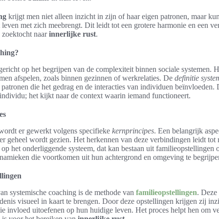
ng
krijgt men niet alleen inzicht in zijn of haar eigen patronen, maar 
t leven met zich meebrengt. Dit leidt tot een grotere harmonie en een v
e zoektocht naar
innerlijke rust
.
ching?
gericht op het begrijpen van de complexiteit binnen sociale systemen.
emen afspelen, zoals binnen gezinnen of werkrelaties. De
definitie syst
atronen die het gedrag en de interacties van individuen beïnvloeden
 individu; het kijkt naar de context waarin iemand functioneert.
es
wordt er gewerkt volgens specifieke
kernprincipes
. Een belangrijk aspe
ter geheel wordt gezien. Het herkennen van deze verbindingen leidt tot 
op het onderliggende systeem, dat kan bestaan uit familieopstellingen of
namieken die voortkomen uit hun achtergrond en omgeving te begrijpe
llingen
van systemische coaching is de methode van
familieopstellingen
. Deze 
enis visueel in kaart te brengen. Door deze opstellingen krijgen zij in
ie invloed uitoefenen op hun huidige leven. Het proces helpt hen om v
 is voor het bereiken van
innerlijke rust
.