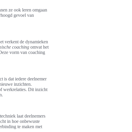
kunnen ze ook leren omgaan
erhoogd gevoel van
 Het verkent de dynamieken
emische coaching
omvat het
. Deze vorm van coaching
ct is dat iedere deelnemer
nieuwe inzichten.
 werkrelaties. Dit inzicht
n.
techniek laat deelnemers
zicht in hoe onbewuste
erbinding te maken met