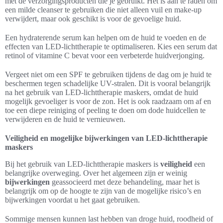
met de verzorgingsproducten die je gebruikt. Het is aan te raden om
een milde cleanser te gebruiken die niet alleen vuil en make-up
verwijdert, maar ook geschikt is voor de gevoelige huid.
Een hydraterende serum kan helpen om de huid te voeden en de
effecten van LED-lichttherapie te optimaliseren. Kies een serum dat
retinol of vitamine C bevat voor een verbeterde huidverjonging.
Vergeet niet om een SPF te gebruiken tijdens de dag om je huid te
beschermen tegen schadelijke UV-stralen. Dit is vooral belangrijk
na het gebruik van LED-lichttherapie maskers, omdat de huid
mogelijk gevoeliger is voor de zon. Het is ook raadzaam om af en
toe een diepe reiniging of peeling te doen om dode huidcellen te
verwijderen en de huid te vernieuwen.
Veiligheid en mogelijke bijwerkingen van LED-lichttherapie
maskers
Bij het gebruik van LED-lichttherapie maskers is
veiligheid
een
belangrijke overweging. Over het algemeen zijn er weinig
bijwerkingen
geassocieerd met deze behandeling, maar het is
belangrijk om op de hoogte te zijn van de mogelijke risico’s en
bijwerkingen voordat u het gaat gebruiken.
Sommige mensen kunnen last hebben van droge huid, roodheid of