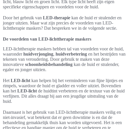
licht, blauw licht en groen licht. Elk type licht heeft zijn eigen
specifieke eigenschappen en voordelen voor de huid.
Door het gebruik van
LED-therapie
kan de huid er stralender en
jonger uitzien. Maar wat zijn precies de voordelen van LED-
lichttherapie maskers? Dat bespreken we in de volgende sectie.
De voordelen van LED-lichttherapie maskers
LED-lichttherapie maskers hebben tal van voordelen voor de huid,
waaronder
huidverjonging
,
huidverbetering
en het bestrijden van
tekenen van veroudering. Door gebruik te maken van deze
innovatieve
schoonheidsbehandeling
kan de huid er stralender,
egaler en jonger uitzien.
Het
LED-licht
kan helpen bij het verminderen van fijne lijntjes en
rimpels, waardoor de huid er gladder en voller uitziet. Bovendien
kan het
LED-licht
de huidtint verbeteren en de textuur van de huid
verfijnen. Dit alles draagt bij aan een jeugdige uitstraling van de
huid.
Daarnaast is het gebruik van LED-lichttherapie maskers veilig en
niet-invasief, wat betekent dat er geen downtime is en dat de
behandeling gemakkelijk thuis kan worden uitgevoerd. Het is een
effectieve en handige manier om de huid te verbeteren en te