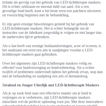
irritatie als gevolg van het gebruik van LED-lichttherapie maskers.
Dit is echter zeldzaam en meestal mild van aard. Als u een
gevoelige huid heeft, kunt u het beste eerst een patchtest uitvoeren
en voorzichtig beginnen met de behandeling.
Er zijn geen ernstige bijwerkingen gemeld bij het gebruik van
LED-lichttherapie maskers. Het is echter belangrijk om de
instructies van de fabrikant zorgvuldig te volgen en niet langer dan
de aanbevolen tijd te gebruiken.
Als u last heeft van ernstige huidaandoeningen, acne of eczeem, is
het raadzaam om eerst een arts te raadplegen voordat u LED-
lichttherapie maskers gaat gebruiken.
Over het algemeen zijn LED-lichttherapie maskers veilig en
effectief voor huidverzorging en huidverbetering. Als u echter
twijfelt of problemen ondervindt tijdens het gebruik ervan, stop dan
met de behandeling en raadpleeg een arts of dermatoloog.
Stralend en Jonger Uiterlijk met LED-lichttherapie Maskers
Als je op zoek bent naar een effectieve manier om je huid te
verjongen en te verbeteren, zijn LED-lichttherapie maskers
misschien wel de perfecte oplossing voor jou. Met deze innovatieve
schoonheidsbehandeling kun je een stralender en jonger uiterlijk