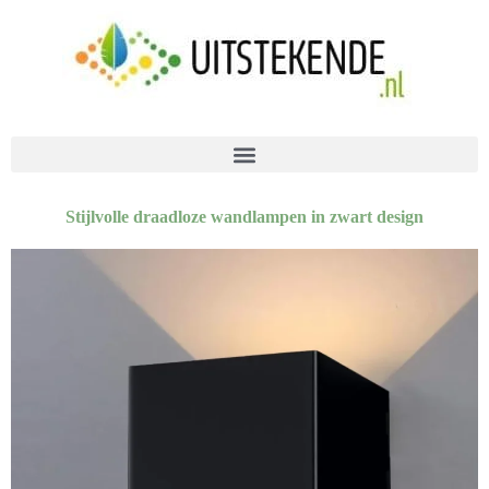
Stijlvolle draadloze wandlampen in zwart design