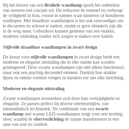
Bij het kiezen van een
flexibele wandlamp
speelt het ontbreken
van snoeren een cruciale rol. Dit reduceert de rommel en verhoogt
de veiligheid in huis, vooral in ruimtes waar kinderen of huisdieren
rondlopen. Met draadloze wandlampen is het ook eenvoudiger om
te decoreren en schoon te maken, omdat er geen obstakels zijn die
in de weg staan. Gebruikers kunnen genieten van een strakke,
moderne uitstraling zonder zich zorgen te maken over kabels.
Stijlvolle draadloze wandlampen in zwart design
De keuze voor
stijlvolle wandlampen
in zwart design biedt een
moderne en elegante uitstraling die in elke ruimte kan worden
geïntegreerd. Deze zwarte wandlampen zijn niet alleen functioneel,
maar ook een prachtig decoratief element. Dankzij hun strakke
lijnen en unieke vormen voegen ze karakter toe aan elke inrichting.
Moderne en elegante uitstraling
Zwarte wandlampen kenmerken zich door hun veelzijdigheid en
elegantie. Ze passen perfect bij diverse interieurstijlen, van
minimalistisch tot klassiek. De combinatie van een
zwarte
wandlamp
met warme LED-wandlampen zorgt voor een inviting
sfeer, waarbij de
sfeerverlichting
de ruimte transformeert in een
oase van rust en comfort.