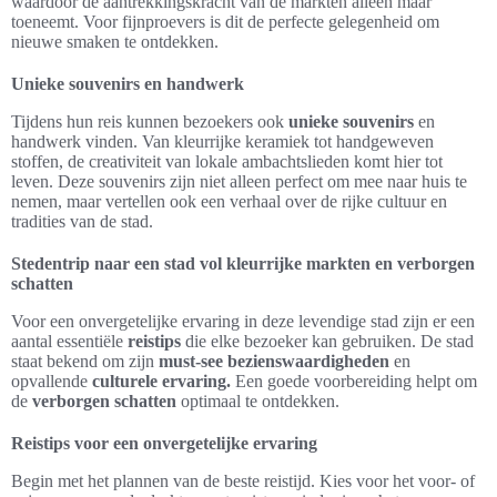
waardoor de aantrekkingskracht van de markten alleen maar
toeneemt. Voor fijnproevers is dit de perfecte gelegenheid om
nieuwe smaken te ontdekken.
Unieke souvenirs en handwerk
Tijdens hun reis kunnen bezoekers ook
unieke souvenirs
en
handwerk vinden. Van kleurrijke keramiek tot handgeweven
stoffen, de creativiteit van lokale ambachtslieden komt hier tot
leven. Deze souvenirs zijn niet alleen perfect om mee naar huis te
nemen, maar vertellen ook een verhaal over de rijke cultuur en
tradities van de stad.
Stedentrip naar een stad vol kleurrijke markten en verborgen
schatten
Voor een onvergetelijke ervaring in deze levendige stad zijn er een
aantal essentiële
reistips
die elke bezoeker kan gebruiken. De stad
staat bekend om zijn
must-see bezienswaardigheden
en
opvallende
culturele ervaring.
Een goede voorbereiding helpt om
de
verborgen schatten
optimaal te ontdekken.
Reistips voor een onvergetelijke ervaring
Begin met het plannen van de beste reistijd. Kies voor het voor- of