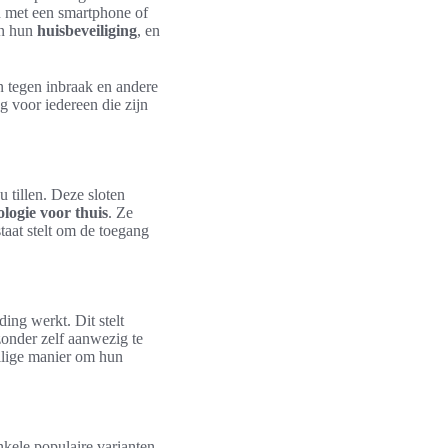
n met een smartphone of
an hun
huisbeveiliging
, en
tegen inbraak en andere
g voor iedereen die zijn
 tillen. Deze sloten
logie voor thuis
. Ze
aat stelt om de toegang
ing werkt. Dit stelt
zonder zelf aanwezig te
eilige manier om hun
nkele populaire varianten