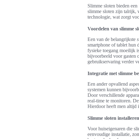
Slimme sloten bieden een 
slimme sloten zijn talrij
technologie, wat zorgt voor
Voordelen van slimme slo
Een van de belangrijkste
s
smartphone of tablet hun d
fysieke toegang moeilijk 
bijvoorbeeld voor gasten 
gebruikservaring verder v
Integratie met slimme be
Een ander opvallend aspec
systemen kunnen bijvoorbe
Door verschillende apparat
real-time te monitoren. D
Hierdoor heeft men altijd i
Slimme sloten installere
Voor huiseigenaren die sli
eenvoudige installatie, z