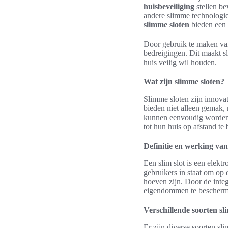
huisbeveiliging
stellen be
andere slimme technologie
slimme sloten
bieden een 
Door gebruik te maken v
bedreigingen. Dit maakt s
huis veilig wil houden.
Wat zijn slimme sloten?
Slimme sloten zijn innovat
bieden niet alleen gemak,
kunnen eenvoudig worden b
tot hun huis op afstand te
Definitie en werking van
Een slim slot is een elekt
gebruikers in staat om op 
hoeven zijn. Door de inte
eigendommen te bescherm
Verschillende soorten sl
Er zijn diverse soorten s