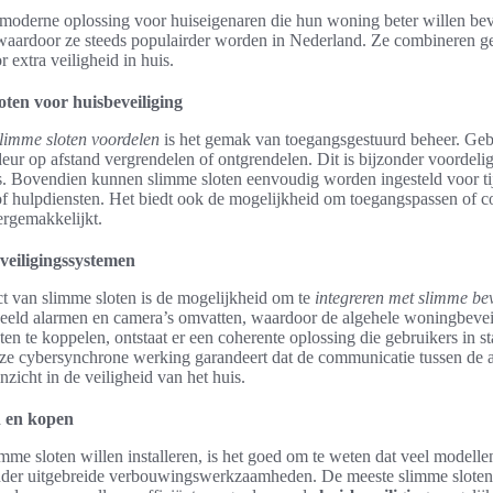
moderne oplossing voor huiseigenaren die hun woning beter willen bev
k, waardoor ze steeds populairder worden in Nederland. Ze combineren
 extra veiligheid in huis.
ten voor huisbeveiliging
limme sloten voordelen
is het gemak van toegangsgestuurd beheer. Geb
eur op afstand vergrendelen of ontgrendelen. Dit is bijzonder voordelig 
is. Bovendien kunnen slimme sloten eenvoudig worden ingesteld voor tij
of hulpdiensten. Het biedt ook de mogelijkheid om toegangspassen of c
ergemakkelijkt.
veiligingssystemen
t van slimme sloten is de mogelijkheid om te
integreren met slimme be
eld alarmen en camera’s omvatten, waardoor de algehele woningbeveil
en te koppelen, ontstaat er een coherente oplossing die gebruikers in s
eze cybersynchrone werking garandeert dat de communicatie tussen de a
nzicht in de veiligheid van het huis.
n en kopen
mme sloten willen installeren, is het goed om te weten dat veel modell
onder uitgebreide verbouwingswerkzaamheden. De meeste slimme sloten