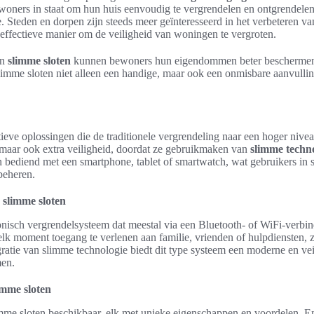
woners in staat om hun huis eenvoudig te vergrendelen en ontgrendele
. Steden en dorpen zijn steeds meer geïnteresseerd in het verbeteren v
effectieve manier om de veiligheid van woningen te vergroten.
an
slimme sloten
kunnen bewoners hun eigendommen beter beschermen 
limme sloten niet alleen een handige, maar ook een onmisbare aanvullin
ieve oplossingen die de traditionele vergrendeling naar een hoger niveau
 maar ook extra veiligheid, doordat ze gebruikmaken van
slimme techno
ediend met een smartphone, tablet of smartwatch, wat gebruikers in st
 beheren.
 slimme sloten
ronisch vergrendelsysteem dat meestal via een Bluetooth- of WiFi-verbind
elk moment toegang te verlenen aan familie, vrienden of hulpdiensten, 
gratie van slimme technologie biedt dit type systeem een moderne en v
en.
imme sloten
limme sloten beschikbaar, elk met unieke eigenschappen en voordelen. E