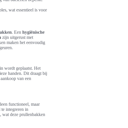
les, wat essentieel is voor
bakken
. Een
hygiënische
n
zijn uitgerust met
rken maken het eenvoudig
geuren.
in wordt geplaatst. Het
eze handen. Dit draagt bij
e aankoop van een
leen functioneel, maar
l
te integreren in
n, wat deze prullenbakken