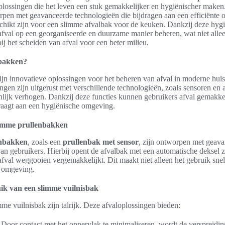
plossingen die het leven een stuk gemakkelijker en hygiënischer make
rpen met geavanceerde technologieën die bijdragen aan een efficiënte 
chikt zijn voor een slimme afvalbak voor de keuken. Dankzij deze hyg
fval op een georganiseerde en duurzame manier beheren, wat niet alle
bij het scheiden van afval voor een beter milieu.
nbakken?
ijn innovatieve oplossingen voor het beheren van afval in moderne hu
gen zijn uitgerust met verschillende technologieën, zoals sensoren en 
lijk verhogen. Dankzij deze functies kunnen gebruikers afval gemakke
draagt aan een hygiënische omgeving.
limme prullenbakken
enbakken
, zoals een
prullenbak met sensor
, zijn ontworpen met geav
van gebruikers. Hierbij opent de afvalbak met een automatische deksel 
afval weggooien vergemakkelijkt. Dit maakt niet alleen het gebruik sne
e omgeving.
ik van een slimme vuilnisbak
me vuilnisbak zijn talrijk. Deze afvaloplossingen bieden:
: Door contact met het oppervlak te minimaliseren, wordt de verspreidin