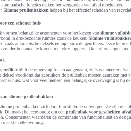
e automatische functies maken het weggooien van afval moeiteloos.
r
:
Slimme prullenbakken
helpen bij het effectief scheiden van recyclab
oor een schoner huis
 vormen belangrijke argumenten voor het kiezen van
slimme vuilnis
 vooral in drukbezochte ruimtes zoals de keuken.
Slimme vuilnisbakke
ën zoals automatische deksels en ingebouwde geurfilters. Deze kenme
en zonder in contact te komen met vieze oppervlakken of onaangename 
mak
eurfilter
blijft de omgeving fris en aangenaam, zelfs wanneer er afval 
 deksel voorkomt dat gebruikers de prullenbak moeten aanraken met vi
ischer huis, wat voor veel mensen een belangrijke overweging is bij d
it van slimme prullenbakken
imme prullenbakken zich door hun stijlvolle ontwerpen. Ze zijn niet al
ijk. Dit maakt het eenvoudig om een
prullenbak voor gescheiden afva
jlen. Consumenten waarderen de combinatie van functionaliteit en desig
n maakt in elke woning.