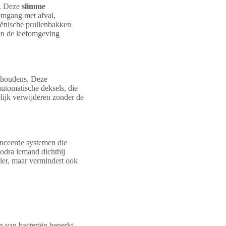
n. Deze
slimme
omgang met afval,
iënische prullenbakken
en de leefomgeving
ishoudens. Deze
automatische deksels, die
lijk verwijderen zonder de
anceerde systemen die
zodra iemand dichtbij
ller, maar vermindert ook
g van bacteriën beperkt.