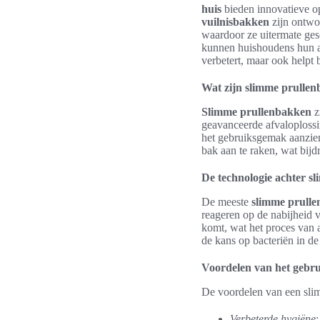
huis
bieden innovatieve o
vuilnisbakken
zijn ontwo
waardoor ze uitermate ges
kunnen huishoudens hun a
verbetert, maar ook helpt 
Wat zijn slimme prulle
Slimme prullenbakken
z
geavanceerde afvaloplossin
het gebruiksgemak aanzien
bak aan te raken, wat bij
De technologie achter s
De meeste
slimme prull
reageren op de nabijheid 
komt, wat het proces van 
de kans op bacteriën in d
Voordelen van het gebru
De voordelen van een slim
Verbeterde hygiëne