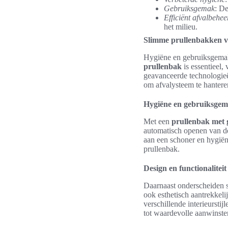
Gebruiksgemak
: D
Efficiënt afvalbehee
het milieu.
Slimme prullenbakken v
Hygiëne en gebruiksgemak
prullenbak
is essentieel,
geavanceerde technologie
om afvalysteem te hanter
Hygiëne en gebruiksge
Met een
prullenbak met g
automatisch openen van de
aan een schoner en hygiën
prullenbak.
Design en functionalite
Daarnaast onderscheiden sl
ook esthetisch aantrekkel
verschillende interieursti
tot waardevolle aanwinste