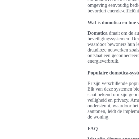
omgeving eenvoudig bedie
bevordert energie-efficiënt
Wat is domotica en hoe 
Domotica
draait om de au
beveiligingssystemen. D
waardoor bewoners hun le
draadloze netwerken zoals
ontstaat een geconnecteer
energieverbruik.
Populaire domotica-sys
Er zijn verschillende popu
Elk van deze systemen bie
staat bekend om zijn gebru
veiligheid en privacy. Am
ondersteunt, waardoor het
aantonen, leidt de implem
de woning.
FAQ