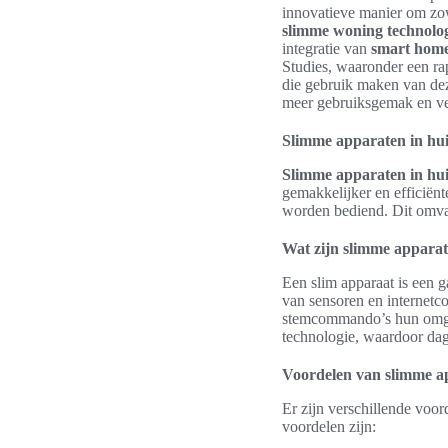
innovatieve manier om zow
slimme woning technolo
integratie van
smart home
Studies, waaronder een ra
die gebruik maken van d
meer gebruiksgemak en ve
Slimme apparaten in hui
Slimme apparaten in hui
gemakkelijker en efficiën
worden bediend. Dit omvat
Wat zijn slimme appara
Een slim apparaat is een
van sensoren en internetco
stemcommando’s hun omgev
technologie, waardoor da
Voordelen van slimme a
Er zijn verschillende voo
voordelen zijn: