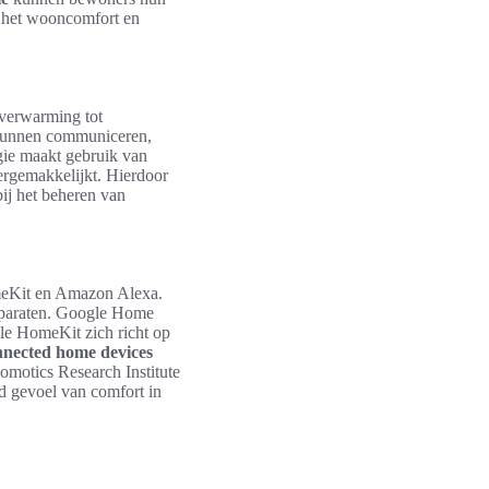
t het wooncomfort en
 verwarming tot
kunnen communiceren,
ie maakt gebruik van
vergemakkelijkt. Hierdoor
ij het beheren van
meKit en Amazon Alexa.
apparaten. Google Home
ple HomeKit zich richt op
nnected home devices
omotics Research Institute
d gevoel van comfort in