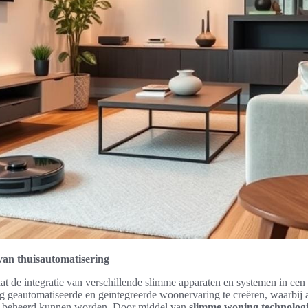
van thuisautomatisering
dat de integratie van verschillende slimme apparaten en systemen in ee
ig geautomatiseerde en geïntegreerde woonervaring te creëren, waarbij 
l beheerd kunnen worden. Door middel van
slimme woning technolog