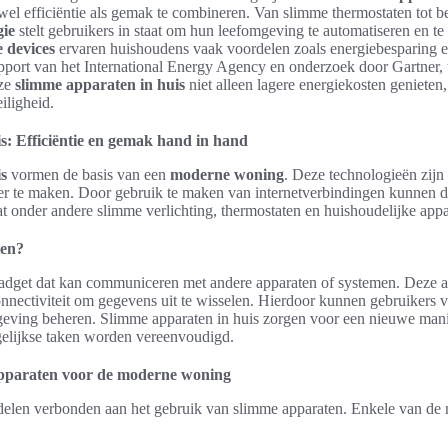
el efficiëntie als gemak te combineren. Van slimme thermostaten tot b
gie
stelt gebruikers in staat om hun leefomgeving te automatiseren en te
 devices
ervaren huishoudens vaak voordelen zoals energiebesparing 
pport van het International Energy Agency en onderzoek door Gartner,
eze
slimme apparaten in huis
niet alleen lagere energiekosten genieten
iligheid.
s: Efficiëntie en gemak hand in hand
s
vormen de basis van een
moderne woning
. Deze technologieën zij
ter te maken. Door gebruik te maken van internetverbindingen kunnen d
 onder andere slimme verlichting, thermostaten en huishoudelijke appa
ten?
 gadget dat kan communiceren met andere apparaten of systemen. Deze 
nnectiviteit om gegevens uit te wisselen. Hierdoor kunnen gebruikers vi
ing beheren. Slimme apparaten in huis zorgen voor een nieuwe manie
gelijkse taken worden vereenvoudigd.
pparaten voor de moderne woning
rdelen verbonden aan het gebruik van slimme apparaten. Enkele van de