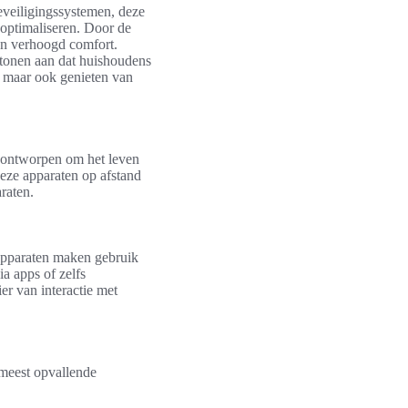
eveiligingssystemen, deze
 optimaliseren. Door de
en verhoogd comfort.
 tonen aan dat huishoudens
, maar ook genieten van
n ontworpen om het leven
eze apparaten op afstand
raten.
apparaten maken gebruik
a apps of zelfs
r van interactie met
 meest opvallende