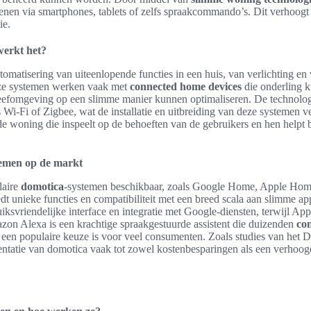
nen via smartphones, tablets of zelfs spraakcommando’s. Dit verhoog
ie.
werkt het?
tomatisering van uiteenlopende functies in een huis, van verlichting en
eze systemen werken vaak met
connected home devices
die onderling 
efomgeving op een slimme manier kunnen optimaliseren. De technolog
 Wi-Fi of Zigbee, wat de installatie en uitbreiding van deze systemen 
de woning die inspeelt op de behoeften van de gebruikers en hen helpt b
temen op de markt
laire
domotica
-systemen beschikbaar, zoals Google Home, Apple Ho
dt unieke functies en compatibiliteit met een breed scala aan slimme 
iksvriendelijke interface en integratie met Google-diensten, terwijl Ap
azon Alexa is een krachtige spraakgestuurde assistent die duizenden
co
 een populaire keuze is voor veel consumenten. Zoals studies van het D
entatie van domotica vaak tot zowel kostenbesparingen als een verhoog