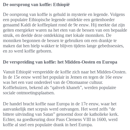
De oorsprong van koffie: Ethiopië
De oorsprong van koffie is gehuld in mysterie en legende. Volgens
een populaire Ethiopische legende ontdekte een geitenhoeder
genaamd Kaldi de koffieplant rond de 9e eeuw. Hij merkte dat zijn
geiten energieker waren na het eten van de bessen van een bepaalde
struik, en deelde deze ontdekking met lokale monniken. De
monniken begonnen de bessen te gebruiken om een drankje te
maken dat hen hielp wakker te blijven tijdens lange gebedssessies,
en zo werd koffie geboren.
De verspreiding van koffie: het Midden-Oosten en Europa
Vanuit Ethiopië verspreidde de koffie zich naar het Midden-Oosten.
In de 15e eeuw werd het populair in Jemen en tegen de 16e eeuw
was het een vast onderdeel van de Ottomaanse cultuur.
Koffiehuizen, bekend als “qahveh khaneh”, werden populaire
sociale ontmoetingsplaatsen.
De handel bracht koffie naar Europa in de 17e eeuw, waar het
aanvankelijk met scepsis werd ontvangen. Het werd zelfs “de
bittere uitvinding van Satan” genoemd door de katholieke kerk.
Echter, na goedkeuring door Paus Clemens VIII in 1600, werd
koffie al snel een populaire drank in heel Europa.