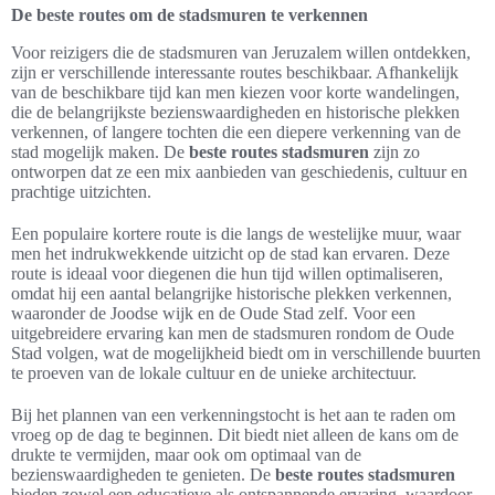
De beste routes om de stadsmuren te verkennen
Voor reizigers die de stadsmuren van Jeruzalem willen ontdekken,
zijn er verschillende interessante routes beschikbaar. Afhankelijk
van de beschikbare tijd kan men kiezen voor korte wandelingen,
die de belangrijkste bezienswaardigheden en historische plekken
verkennen, of langere tochten die een diepere verkenning van de
stad mogelijk maken. De
beste routes stadsmuren
zijn zo
ontworpen dat ze een mix aanbieden van geschiedenis, cultuur en
prachtige uitzichten.
Een populaire kortere route is die langs de westelijke muur, waar
men het indrukwekkende uitzicht op de stad kan ervaren. Deze
route is ideaal voor diegenen die hun tijd willen optimaliseren,
omdat hij een aantal belangrijke historische plekken verkennen,
waaronder de Joodse wijk en de Oude Stad zelf. Voor een
uitgebreidere ervaring kan men de stadsmuren rondom de Oude
Stad volgen, wat de mogelijkheid biedt om in verschillende buurten
te proeven van de lokale cultuur en de unieke architectuur.
Bij het plannen van een verkenningstocht is het aan te raden om
vroeg op de dag te beginnen. Dit biedt niet alleen de kans om de
drukte te vermijden, maar ook om optimaal van de
bezienswaardigheden te genieten. De
beste routes stadsmuren
bieden zowel een educatieve als ontspannende ervaring, waardoor