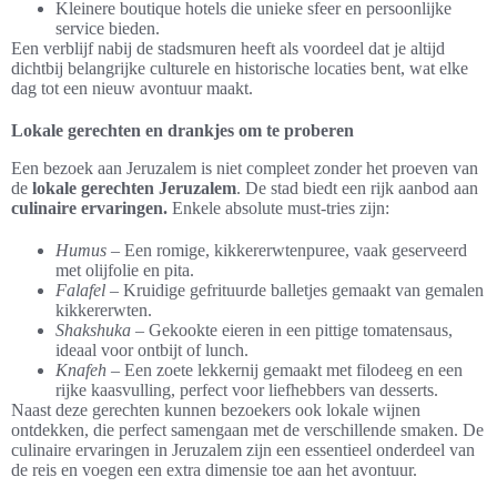
Kleinere boutique hotels die unieke sfeer en persoonlijke
service bieden.
Een verblijf nabij de stadsmuren heeft als voordeel dat je altijd
dichtbij belangrijke culturele en historische locaties bent, wat elke
dag tot een nieuw avontuur maakt.
Lokale gerechten en drankjes om te proberen
Een bezoek aan Jeruzalem is niet compleet zonder het proeven van
de
lokale gerechten Jeruzalem
. De stad biedt een rijk aanbod aan
culinaire ervaringen.
Enkele absolute must-tries zijn:
Humus
– Een romige, kikkererwtenpuree, vaak geserveerd
met olijfolie en pita.
Falafel
– Kruidige gefrituurde balletjes gemaakt van gemalen
kikkererwten.
Shakshuka
– Gekookte eieren in een pittige tomatensaus,
ideaal voor ontbijt of lunch.
Knafeh
– Een zoete lekkernij gemaakt met filodeeg en een
rijke kaasvulling, perfect voor liefhebbers van desserts.
Naast deze gerechten kunnen bezoekers ook lokale wijnen
ontdekken, die perfect samengaan met de verschillende smaken. De
culinaire ervaringen in Jeruzalem zijn een essentieel onderdeel van
de reis en voegen een extra dimensie toe aan het avontuur.