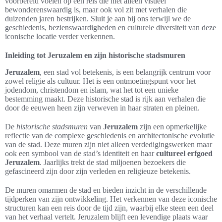
voorbereid voelen op een reis die niet alleen visueel
bewonderenswaardig is, maar ook vol zit met verhalen die
duizenden jaren bestrijken. Sluit je aan bij ons terwijl we de
geschiedenis, bezienswaardigheden en culturele diversiteit van deze
iconische locatie verder verkennen.
Inleiding tot Jeruzalem en zijn historische stadsmuren
Jeruzalem
, een stad vol betekenis, is een belangrijk centrum voor
zowel religie als cultuur. Het is een ontmoetingspunt voor het
jodendom, christendom en islam, wat het tot een unieke
bestemming maakt. Deze historische stad is rijk aan verhalen die
door de eeuwen heen zijn verweven in haar straten en pleinen.
De
historische stadsmuren
van
Jeruzalem
zijn een opmerkelijke
reflectie van de complexe geschiedenis en architectonische evolutie
van de stad. Deze muren zijn niet alleen verdedigingswerken maar
ook een symbool van de stad’s identiteit en haar
cultureel erfgoed
Jeruzalem
. Jaarlijks trekt de stad miljoenen bezoekers die
gefascineerd zijn door zijn verleden en religieuze betekenis.
De muren omarmen de stad en bieden inzicht in de verschillende
tijdperken van zijn ontwikkeling. Het verkennen van deze iconische
structuren kan een reis door de tijd zijn, waarbij elke steen een deel
van het verhaal vertelt. Jeruzalem blijft een levendige plaats waar