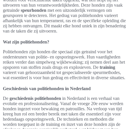
uitvoeren van hun verantwoordelijkheden. Deze honden zijn vaak
getrainde
speurhonden
met een uitzonderlijk vermogen om
geursporen te detecteren. Het gedrag van politiehonden varieert
afhankelijk van hun temperament, ras en de specifieke opleiding die
zij hebben ontvangen. Dit maakt elke hond uniek in zijn benadering
van de taken die zij uitvoeren.
Wat zijn politiehonden?
Politiehonden zijn honden die speciaal zijn getraind voor het
ondersteunen van politie- en opsporingswerk. Hun vaardigheden
reiken verder dan simpelweg wijkbewaking; zij nemen deel aan het
opsporen van stoffen zoals drugs en explosieven. De
training
varieert van gehoorzaamheid tot gespecialiseerde speurmethodes,
wat essentieel is voor hun gedrag en effectiviteit in diverse situaties.
Geschiedenis van politiehonden in Nederland
De
geschiedenis politiehonden
in Nederland is een verhaal van
evolutie en professionalisering. Vanaf de vroege 20e eeuw werden
honden ingezet voor bewaking en patrouilles. Na verloop van tijd
kreeg hun rol een breder bereik met taken die essentieel zijn voor
hedendaags opsporingswerk. De technieken en methoden die
worden toegepast in de training en inzet van deze honden zijn de