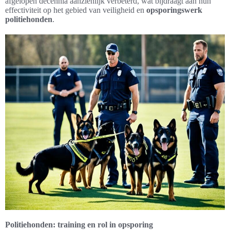
afgelopen decennia aanzienlijk verbeterd, wat bijdraagt aan hun
effectiviteit op het gebied van veiligheid en
opsporingswerk
politiehonden
.
Politiehonden: training en rol in opsporing