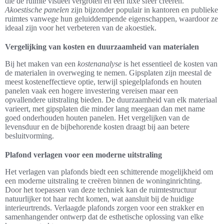
die de ruimte visueel vergroten en een luxe sfeer creëren.
Akoestische panelen
zijn bijzonder populair in kantoren en publieke
ruimtes vanwege hun geluiddempende eigenschappen, waardoor ze
ideaal zijn voor het verbeteren van de akoestiek.
Vergelijking van kosten en duurzaamheid van materialen
Bij het maken van een
kostenanalyse
is het essentieel de kosten van
de materialen in overweging te nemen. Gipsplaten zijn meestal de
meest kosteneffectieve optie, terwijl spiegelplafonds en houten
panelen vaak een hogere investering vereisen maar een
opvallendere uitstraling bieden. De duurzaamheid van elk materiaal
varieert, met gipsplaten die minder lang meegaan dan met name
goed onderhouden houten panelen. Het vergelijken van de
levensduur en de bijbehorende kosten draagt bij aan betere
besluitvorming.
Plafond verlagen voor een moderne uitstraling
Het verlagen van plafonds biedt een schitterende mogelijkheid om
een moderne uitstraling te creëren binnen de woninginrichting.
Door het toepassen van deze techniek kan de ruimtestructuur
natuurlijker tot haar recht komen, wat aansluit bij de huidige
interieurtrends. Verlaagde plafonds zorgen voor een strakker en
samenhangender ontwerp dat de esthetische oplossing van elke