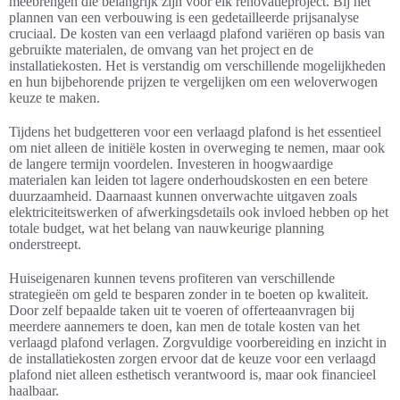
meebrengen die belangrijk zijn voor elk renovatieproject. Bij het
plannen van een verbouwing is een gedetailleerde prijsanalyse
cruciaal. De kosten van een verlaagd plafond variëren op basis van
gebruikte materialen, de omvang van het project en de
installatiekosten. Het is verstandig om verschillende mogelijkheden
en hun bijbehorende prijzen te vergelijken om een weloverwogen
keuze te maken.
Tijdens het budgetteren voor een verlaagd plafond is het essentieel
om niet alleen de initiële kosten in overweging te nemen, maar ook
de langere termijn voordelen. Investeren in hoogwaardige
materialen kan leiden tot lagere onderhoudskosten en een betere
duurzaamheid. Daarnaast kunnen onverwachte uitgaven zoals
elektriciteitswerken of afwerkingsdetails ook invloed hebben op het
totale budget, wat het belang van nauwkeurige planning
onderstreept.
Huiseigenaren kunnen tevens profiteren van verschillende
strategieën om geld te besparen zonder in te boeten op kwaliteit.
Door zelf bepaalde taken uit te voeren of offerteaanvragen bij
meerdere aannemers te doen, kan men de totale kosten van het
verlaagd plafond verlagen. Zorgvuldige voorbereiding en inzicht in
de installatiekosten zorgen ervoor dat de keuze voor een verlaagd
plafond niet alleen esthetisch verantwoord is, maar ook financieel
haalbaar.