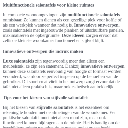
Multifunctionele salontafels voor kleine ruimtes
In compacte woonomgevingen zijn
multifunctionele salontafels
onmisbaar. Ze kunnen dienen als een gezellige plek voor koffie of
als een werkplek wanneer dat nodig is.
Innovatieve ontwerpen
,
zoals salontafels met ingebouwde planken of uitschuifbare panelen,
maximaliseren de opbergruimte. Deze
ideeën
zorgen ervoor dat
zelfs de kleinste woonkamer functioneel en stijlvol blijft.
Innovatieve ontwerpen die indruk maken
Luxe salontafels
zijn tegenwoordig meer dan alleen een
meubelstuk; ze zijn een statement. Dankzij
innovatieve ontwerpen
kunnen deze salontafels eenvoudig van hoogte of formaat worden
veranderd, waardoor ze perfect inspelen op de behoeften van de
gebruiker. Dit soort creativiteit in het ontwerp zorgt ervoor dat de
tafel niet alleen praktisch is, maar ook esthetisch aantrekkelijk.
Tips voor het kiezen van stijlvolle salontafels
Bij het kiezen van
stijlvolle salontafels
is het essentieel om
rekening te houden met de afmetingen van de woonkamer. Een
praktische salontafel moet niet alleen mooi zijn, maar ook
functioneel kunnen bijdragen aan de ruimte. Het is handig om de
beschikbare ruimte nauwkeurig te meten, zodat er een beeld