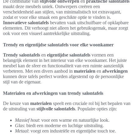
De combinatie van
stijlvolle ontwerpen
en
praktische salontafels
maakt deze meubels uniek. Ontwerpers creëren een
verscheidenheid aan stijlen, van minimalistisch tot extravagant,
zodat er voor elke smaak een geschikte optie te vinden is.
Innovatieve salontafels
bevatten vaak uitschuifbare of opklapbare
elementen. Dit verhoogt niet alleen het gebruiksgemak, maar zorgt
ook voor een visueel aantrekkelijke uitstraling.
Trendy en eigentijdse salontafels voor elke woonkamer
Trendy salontafels
en
eigentijdse salontafels
vormen een
belangrijk element in het interieur van elke woonkamer. Het juiste
meubel kan de sfeer en functionaliteit van een ruimte aanzienlijk
verbeteren. Met een divers aanbod in
materialen
en
afwerkingen
kunnen deze tafels perfect worden afgestemd op de persoonlijke
stijl van de eigenaar.
Materialen en afwerkingen van trendy salontafels
De keuze van
materialen
speelt een cruciale rol bij het bepalen van
de uitstraling van
stijlvolle salontafels
. Populaire opties zijn:
Massief hout
: voor een warme en natuurlijke look.
Glas
: biedt een moderne en luchtige uitstraling.
Metaal
: voegt een industriële en eigentijdse touch toe.