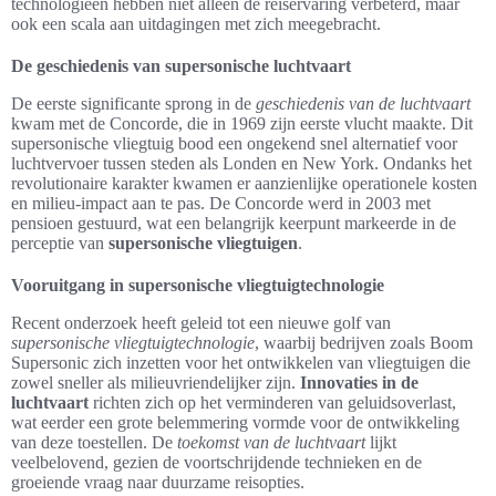
technologieën hebben niet alleen de reiservaring verbeterd, maar
ook een scala aan uitdagingen met zich meegebracht.
De geschiedenis van supersonische luchtvaart
De eerste significante sprong in de
geschiedenis van de luchtvaart
kwam met de Concorde, die in 1969 zijn eerste vlucht maakte. Dit
supersonische vliegtuig bood een ongekend snel alternatief voor
luchtvervoer tussen steden als Londen en New York. Ondanks het
revolutionaire karakter kwamen er aanzienlijke operationele kosten
en milieu-impact aan te pas. De Concorde werd in 2003 met
pensioen gestuurd, wat een belangrijk keerpunt markeerde in de
perceptie van
supersonische vliegtuigen
.
Vooruitgang in supersonische vliegtuigtechnologie
Recent onderzoek heeft geleid tot een nieuwe golf van
supersonische vliegtuigtechnologie
, waarbij bedrijven zoals Boom
Supersonic zich inzetten voor het ontwikkelen van vliegtuigen die
zowel sneller als milieuvriendelijker zijn.
Innovaties in de
luchtvaart
richten zich op het verminderen van geluidsoverlast,
wat eerder een grote belemmering vormde voor de ontwikkeling
van deze toestellen. De
toekomst van de luchtvaart
lijkt
veelbelovend, gezien de voortschrijdende technieken en de
groeiende vraag naar duurzame reisopties.