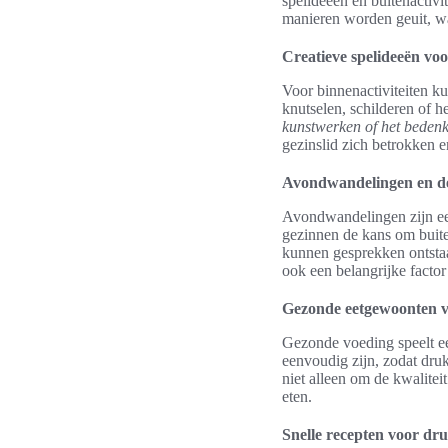
spelideeën en buitenactivi
manieren worden geuit, wa
Creatieve spelideeën vo
Voor binnenactiviteiten ku
knutselen, schilderen of 
kunstwerken of het beden
gezinslid zich betrokken 
Avondwandelingen en d
Avondwandelingen zijn een
gezinnen de kans om buite
kunnen gesprekken ontstaa
ook een belangrijke factor
Gezonde eetgewoonten vo
Gezonde voeding speelt een
eenvoudig zijn, zodat dru
niet alleen om de kwalitei
eten.
Snelle recepten voor dr