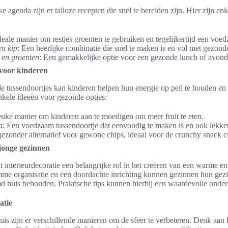
 agenda zijn er talloze recepten die snel te bereiden zijn. Hier zijn enk
deale manier om restjes groenten te gebruiken en tegelijkertijd een voed
en kip
: Een heerlijke combinatie die snel te maken is en vol met gezonde
en groenten
: Een gemakkelijke optie voor een gezonde lunch of avond
 voor kinderen
 tussendoortjes kan kinderen helpen hun energie op peil te houden en
nkele ideeën voor gezonde opties:
euke manier om kinderen aan te moedigen om meer fruit te eten.
a
: Een voedzaam tussendoortje dat eenvoudig te maken is en ook lekke
gezonder alternatief voor gewone chips, ideaal voor de crunchy snack c
 jonge gezinnen
 interieurdecoratie een belangrijke rol in het creëren van een warme en
e organisatie en een doordachte inrichting kunnen gezinnen hun gezi
imd huis behouden. Praktische tips kunnen hierbij een waardevolle onder
atie
huis zijn er verschillende manieren om de sfeer te verbeteren. Denk aan