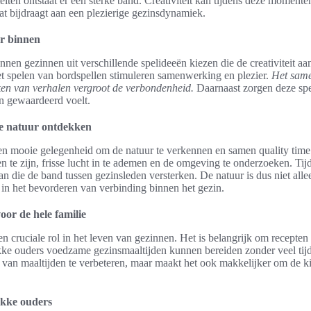
teiten ontstaat er een sterke band. Creativiteit kan tijdens deze momente
t bijdraagt aan een plezierige gezinsdynamiek.
or binnen
nnen gezinnen uit verschillende spelideeën kiezen die de creativiteit aan
het spelen van bordspellen stimuleren samenwerking en plezier.
Het same
ken van verhalen vergroot de verbondenheid.
Daarnaast zorgen deze spel
en gewaardeerd voelt.
e natuur ontdekken
 mooie gelegenheid om de natuur te verkennen en samen quality time d
n te zijn, frisse lucht in te ademen en de omgeving te onderzoeken. Ti
n die de band tussen gezinsleden versterken. De natuur is dus niet all
 in het bevorderen van verbinding binnen het gezin.
or de hele familie
 cruciale rol in het leven van gezinnen. Het is belangrijk om recepten 
kke ouders voedzame gezinsmaaltijden kunnen bereiden zonder veel tijd 
t van maaltijden te verbeteren, maar maakt het ook makkelijker om de k
ukke ouders