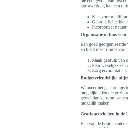
die een gevoel van rust en
kunstwerken, kan een unie
Kies voor multifunc
Gebruik lichte kleur
Incorporteer natuur, 
Organisatie in huis voo
Een goed georganiseerde w
en biedt meer ruimte voor g
Maak gebruik van o
Plan wekelijks een 
Zorg ervoor dat elk 
Budgetvriendelijke uitje
Wanneer het gaat om gezins
mogelijkheden die gezinnen
geweldige kans om samen ti
mogelijk maken.
Gratis activiteiten in de
Een van de beste manieren 