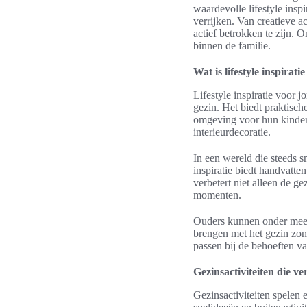
waardevolle lifestyle insp
verrijken. Van creatieve 
actief betrokken te zijn. 
binnen de familie.
Wat is lifestyle inspirat
Lifestyle inspiratie voor 
gezin. Het biedt praktisch
omgeving voor hun kinderen
interieurdecoratie.
In een wereld die steeds s
inspiratie biedt handvatte
verbetert niet alleen de 
momenten.
Ouders kunnen onder meer p
brengen met het gezin zonde
passen bij de behoeften v
Gezinsactiviteiten die v
Gezinsactiviteiten spelen 