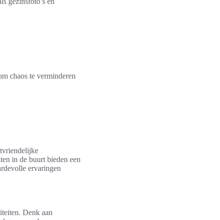
ls gezinsfoto’s en
 om chaos te verminderen
tvriendelijke
ten in de buurt bieden een
ardevolle ervaringen
iteiten. Denk aan