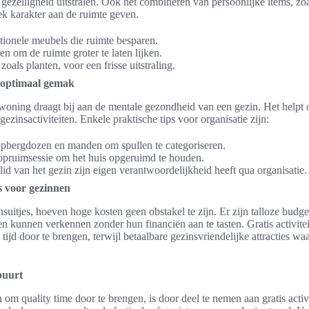
 gezelligheid uitstralen. Ook het combineren van persoonlijke items, zoa
k karakter aan de ruimte geven.
tionele meubels die ruimte besparen.
en om de ruimte groter te laten lijken.
zoals planten, voor een frisse uitstraling.
r optimaal gemak
oning draagt bij aan de mentale gezondheid van een gezin. Het helpt
ezinsactiviteiten. Enkele praktische tips voor organisatie zijn:
pbergdozen en manden om spullen te categoriseren.
opruimsessie om het huis opgeruimd te houden.
lid van het gezin zijn eigen verantwoordelijkheid heeft qua organisatie.
s voor gezinnen
uitjes, hoeven hoge kosten geen obstakel te zijn. Er zijn talloze budge
 kunnen verkennen zonder hun financiën aan te tasten. Gratis activitei
jd door te brengen, terwijl betaalbare gezinsvriendelijke attracties wa
 buurt
om quality time door te brengen, is door deel te nemen aan gratis activ