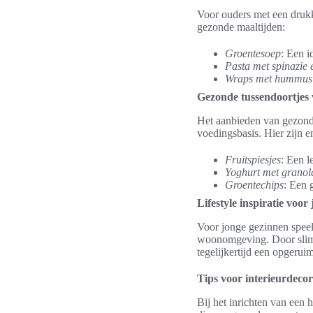
Voor ouders met een drukke
gezonde maaltijden:
Groentesoep
: Een i
Pasta met spinazie 
Wraps met hummus 
Gezonde tussendoortjes
Het aanbieden van gezonde
voedingsbasis. Hier zijn e
Fruitspiesjes
: Een l
Yoghurt met granol
Groentechips
: Een 
Lifestyle inspiratie voor
Voor jonge gezinnen speelt
woonomgeving. Door slimm
tegelijkertijd een opgeru
Tips voor interieurdecor
Bij het inrichten van een 