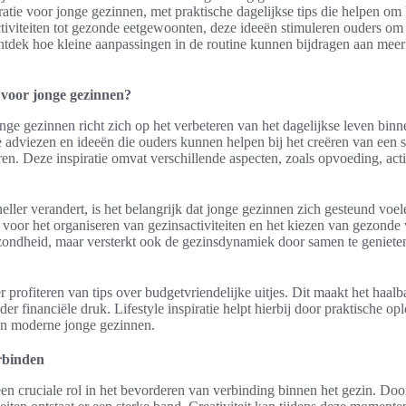
iratie voor jonge gezinnen, met praktische dagelijkse tips die helpen om 
activiteiten tot gezonde eetgewoonten, deze ideeën stimuleren ouders o
Ontdek hoe kleine aanpassingen in de routine kunnen bijdragen aan meer
ie voor jonge gezinnen?
jonge gezinnen richt zich op het verbeteren van het dagelijkse leven bi
e adviezen en ideeën die ouders kunnen helpen bij het creëren van een 
. Deze inspiratie omvat verschillende aspecten, zoals opvoeding, activ
neller verandert, is het belangrijk dat jonge gezinnen zich gesteund voel
n voor het organiseren van gezinsactiviteiten en het kiezen van gezonde
gezondheid, maar versterkt ook de gezinsdynamiek door samen te geniete
rofiteren van tips over budgetvriendelijke uitjes. Dit maakt het haalba
r financiële druk. Lifestyle inspiratie helpt hierbij door praktische op
an moderne jonge gezinnen.
erbinden
een cruciale rol in het bevorderen van verbinding binnen het gezin. Do