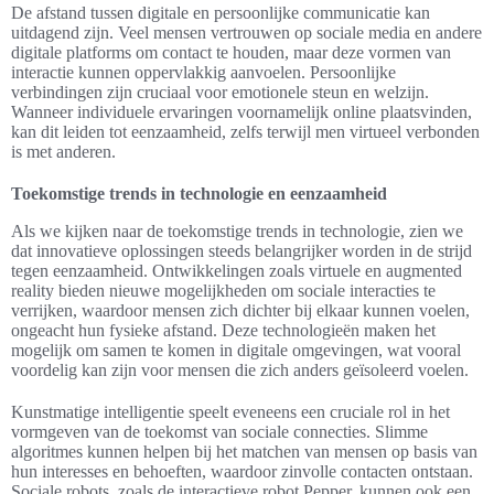
De afstand tussen digitale en persoonlijke communicatie kan
uitdagend zijn. Veel mensen vertrouwen op sociale media en andere
digitale platforms om contact te houden, maar deze vormen van
interactie kunnen oppervlakkig aanvoelen. Persoonlijke
verbindingen zijn cruciaal voor emotionele steun en welzijn.
Wanneer individuele ervaringen voornamelijk online plaatsvinden,
kan dit leiden tot eenzaamheid, zelfs terwijl men virtueel verbonden
is met anderen.
Toekomstige trends in technologie en eenzaamheid
Als we kijken naar de toekomstige trends in technologie, zien we
dat innovatieve oplossingen steeds belangrijker worden in de strijd
tegen eenzaamheid. Ontwikkelingen zoals virtuele en augmented
reality bieden nieuwe mogelijkheden om sociale interacties te
verrijken, waardoor mensen zich dichter bij elkaar kunnen voelen,
ongeacht hun fysieke afstand. Deze technologieën maken het
mogelijk om samen te komen in digitale omgevingen, wat vooral
voordelig kan zijn voor mensen die zich anders geïsoleerd voelen.
Kunstmatige intelligentie speelt eveneens een cruciale rol in het
vormgeven van de toekomst van sociale connecties. Slimme
algoritmes kunnen helpen bij het matchen van mensen op basis van
hun interesses en behoeften, waardoor zinvolle contacten ontstaan.
Sociale robots, zoals de interactieve robot Pepper, kunnen ook een