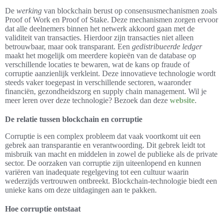
De
werking
van blockchain berust op consensusmechanismen zoals
Proof of Work en Proof of Stake. Deze mechanismen zorgen ervoor
dat alle deelnemers binnen het netwerk akkoord gaan met de
validiteit van transacties. Hierdoor zijn transacties niet alleen
betrouwbaar, maar ook transparant. Een
gedistribueerde ledger
maakt het mogelijk om meerdere kopieën van de database op
verschillende locaties te bewaren, wat de kans op fraude of
corruptie aanzienlijk verkleint. Deze innovatieve technologie wordt
steeds vaker toegepast in verschillende sectoren, waaronder
financiën, gezondheidszorg en supply chain management. Wil je
meer leren over deze technologie? Bezoek dan deze
website
.
De relatie tussen blockchain en corruptie
Corruptie is een complex probleem dat vaak voortkomt uit een
gebrek aan transparantie en verantwoording. Dit gebrek leidt tot
misbruik van macht en middelen in zowel de publieke als de private
sector. De oorzaken van corruptie zijn uiteenlopend en kunnen
variëren van inadequate regelgeving tot een cultuur waarin
wederzijds vertrouwen ontbreekt. Blockchain-technologie biedt een
unieke kans om deze uitdagingen aan te pakken.
Hoe corruptie ontstaat