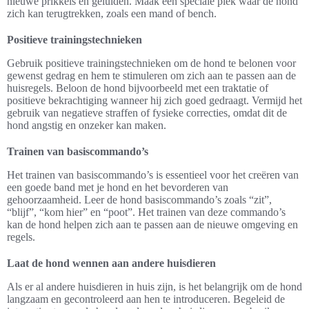
nieuwe prikkels en geluiden. Maak een speciale plek waar de hond
zich kan terugtrekken, zoals een mand of bench.
Positieve trainingstechnieken
Gebruik positieve trainingstechnieken om de hond te belonen voor
gewenst gedrag en hem te stimuleren om zich aan te passen aan de
huisregels. Beloon de hond bijvoorbeeld met een traktatie of
positieve bekrachtiging wanneer hij zich goed gedraagt. Vermijd het
gebruik van negatieve straffen of fysieke correcties, omdat dit de
hond angstig en onzeker kan maken.
Trainen van basiscommando’s
Het trainen van basiscommando’s is essentieel voor het creëren van
een goede band met je hond en het bevorderen van
gehoorzaamheid. Leer de hond basiscommando’s zoals “zit”,
“blijf”, “kom hier” en “poot”. Het trainen van deze commando’s
kan de hond helpen zich aan te passen aan de nieuwe omgeving en
regels.
Laat de hond wennen aan andere huisdieren
Als er al andere huisdieren in huis zijn, is het belangrijk om de hond
langzaam en gecontroleerd aan hen te introduceren. Begeleid de