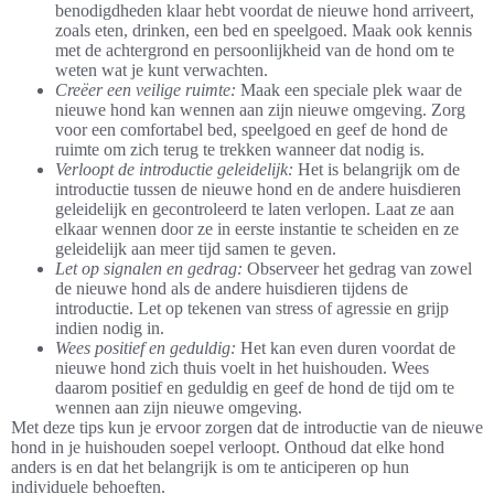
benodigdheden klaar hebt voordat de nieuwe hond arriveert,
zoals eten, drinken, een bed en speelgoed. Maak ook kennis
met de achtergrond en persoonlijkheid van de hond om te
weten wat je kunt verwachten.
Creëer een veilige ruimte:
Maak een speciale plek waar de
nieuwe hond kan wennen aan zijn nieuwe omgeving. Zorg
voor een comfortabel bed, speelgoed en geef de hond de
ruimte om zich terug te trekken wanneer dat nodig is.
Verloopt de introductie geleidelijk:
Het is belangrijk om de
introductie tussen de nieuwe hond en de andere huisdieren
geleidelijk en gecontroleerd te laten verlopen. Laat ze aan
elkaar wennen door ze in eerste instantie te scheiden en ze
geleidelijk aan meer tijd samen te geven.
Let op signalen en gedrag:
Observeer het gedrag van zowel
de nieuwe hond als de andere huisdieren tijdens de
introductie. Let op tekenen van stress of agressie en grijp
indien nodig in.
Wees positief en geduldig:
Het kan even duren voordat de
nieuwe hond zich thuis voelt in het huishouden. Wees
daarom positief en geduldig en geef de hond de tijd om te
wennen aan zijn nieuwe omgeving.
Met deze tips kun je ervoor zorgen dat de introductie van de nieuwe
hond in je huishouden soepel verloopt. Onthoud dat elke hond
anders is en dat het belangrijk is om te anticiperen op hun
individuele behoeften.