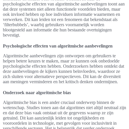
psychologische effecten van algoritmische aanbevelingen toont aan
dat deze systemen niet alleen functionele voordelen bieden, maar
ook invloed hebben op hoe individuen informatie waarnemen en
verwerken. Dit kan leiden tot een fenomeen dat bekendstaat als
‘filterbubbels’, waarbij gebruikers voornamelijk worden
blootgesteld aan informatie die hun bestaande overtuigingen
bevestigt.
Psychologische effecten van algoritmische aanbevelingen
Algoritmische aanbevelingen zijn ontworpen om gebruikers te
helpen betere keuzes te maken, maar ze kunnen ook onbedoelde
psychologische effecten hebben. Onderzoekers hebben ontdekt dat
deze aanbevelingen de kijkers kunnen beïnvloeden, waardoor ze
zich sluiten voor alternatieve perspectieven. Dit kan de diversiteit
aan meningen verminderen en het kritisch denken ondermijnen.
Onderzoek naar algoritmische bias
Algoritmische bias is een ander cruciaal onderwerp binnen de
wetenschap. Studies tonen aan dat algoritmes niet altijd neutraal zijn
en dat deze bias vaak ontstaat uit de gegevens waarop ze zijn
getraind. Dit kan aanzienlijk leiden tot ongelijkheden en
vooroordelen in technologie, met gevolgen voor inclusiviteit in
verschillende sectoren. Het is belangrijk dat verder onderzoek