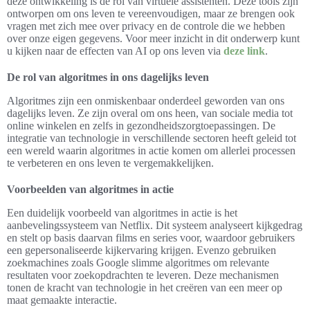
deze ontwikkeling is de rol van virtuele assistenten. Deze tools zijn
ontworpen om ons leven te vereenvoudigen, maar ze brengen ook
vragen met zich mee over privacy en de controle die we hebben
over onze eigen gegevens. Voor meer inzicht in dit onderwerp kunt
u kijken naar de effecten van AI op ons leven via
deze link
.
De rol van algoritmes in ons dagelijks leven
Algoritmes zijn een onmiskenbaar onderdeel geworden van ons
dagelijks leven. Ze zijn overal om ons heen, van sociale media tot
online winkelen en zelfs in gezondheidszorgtoepassingen. De
integratie van technologie in verschillende sectoren heeft geleid tot
een wereld waarin algoritmes in actie komen om allerlei processen
te verbeteren en ons leven te vergemakkelijken.
Voorbeelden van algoritmes in actie
Een duidelijk voorbeeld van algoritmes in actie is het
aanbevelingssysteem van Netflix. Dit systeem analyseert kijkgedrag
en stelt op basis daarvan films en series voor, waardoor gebruikers
een gepersonaliseerde kijkervaring krijgen. Evenzo gebruiken
zoekmachines zoals Google slimme algoritmes om relevante
resultaten voor zoekopdrachten te leveren. Deze mechanismen
tonen de kracht van technologie in het creëren van een meer op
maat gemaakte interactie.